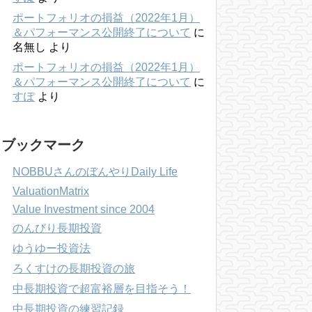
ポートフォリオの損益（2022年1月）
＆パフォーマンス公開終了について
に
名無し
より
ポートフォリオの損益（2022年1月）
＆パフォーマンス公開終了について
に
すぽ
より
ブックマーク
NOBBUさんのぼんやりDaily Life
ValuationMatrix
Value Investment since 2004
のんびり長期投資
ゆうゆー投資法
ろくすけの長期投資の旅
中長期投資で超富裕層を目指そう！
中長期投資の練習記録