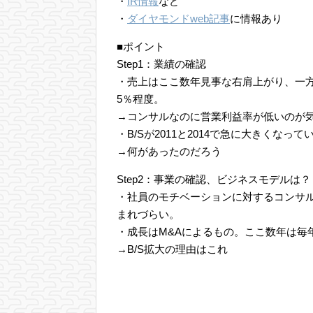
・
IR情報
など
・
ダイヤモンドweb記事
に情報あり
■ポイント
Step1：業績の確認
・売上はここ数年見事な右肩上がり、一方
5％程度。
→コンサルなのに営業利益率が低いのが
・B/Sが2011と2014で急に大きくなっ
→何があったのだろう
Step2：事業の確認、ビジネスモデルは？
・社員のモチベーションに対するコンサ
まれづらい。
・成長はM&Aによるもの。ここ数年は毎
→B/S拡大の理由はこれ