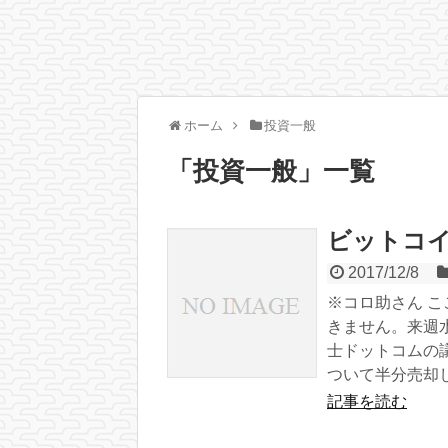
ホーム
投資一般
「
投資一般
」
一覧
ビットコ
2017/12/8
※コロ助さん 
きません。来週
士ドットコムの
ついて半分売却し
記事を読む