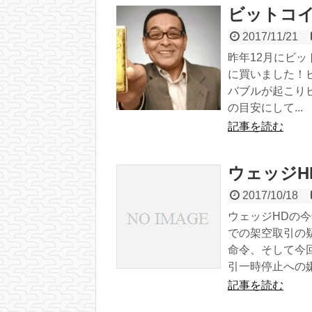
ビットコイ
2017/11/21
昨年12月にビッ
に買いました！ビッ
バブルが起こり
の目安にして...
記事を読む
ウェッジH
2017/10/18
ウェッジHDの
での架空取引の
命令、そして今回
引一時停止への嫌
記事を読む