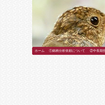
ホーム
①銘柄分析依頼について
②中長期