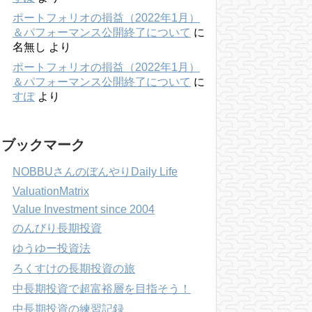
ポートフォリオの損益（2022年1月）
＆パフォーマンス公開終了について
に
名無し
より
ポートフォリオの損益（2022年1月）
＆パフォーマンス公開終了について
に
すぽ
より
ブックマーク
NOBBUさんのぼんやりDaily Life
ValuationMatrix
Value Investment since 2004
のんびり長期投資
ゆうゆー投資法
ろくすけの長期投資の旅
中長期投資で超富裕層を目指そう！
中長期投資の練習記録