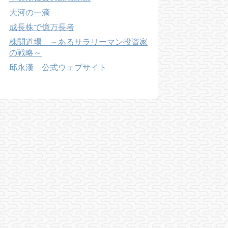
大河の一滴
成長株で億万長者
株闘道場 ～あるサラリーマン投資家
の戦略～
邱永漢 公式ウェブサイト