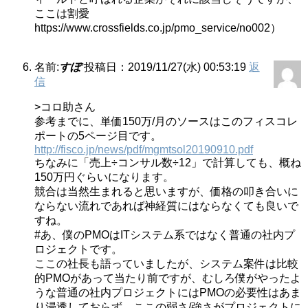
ここは割愛
https://www.crossfields.co.jp/pmo_service/no002）
名前:
すぽ
投稿日：2019/11/27(水) 00:53:19
返
信
>コロ助さん
参考までに、単価150万/月のソースはこのフィスコレ
ポートの5ページ目です。
http://fisco.jp/news/pdf/mgmtsol20190910.pdf
ちなみに「売上÷コンサル数÷12」で計算しても、概ね
150万円ぐらいになります。
競合は当然生まれると思いますが、価格の叩き合いに
ならない流れであれば神経質にはならなくても良いで
すね。
#あ、僕のPMOはITシステム系ではなく普通の社内プ
ロジェクトです。
ここの社長も語っていましたが、システム案件は比較
的PMOがあって当たり前ですが、むしろ僕がやったよ
うな普通の社内プロジェクトにはPMOの必要性はあま
り浸透しておらず、ここの弱さ/強さがプロジェクトに