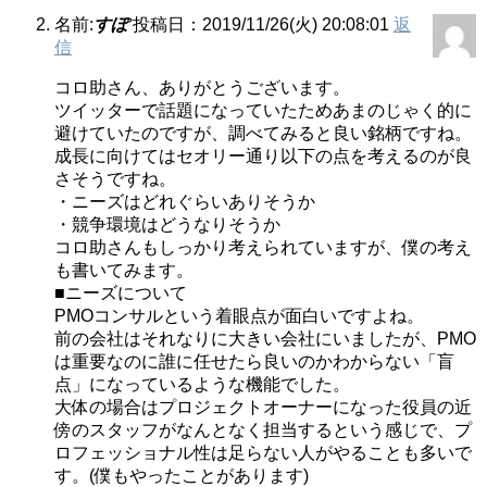
名前:
すぽ
投稿日：2019/11/26(火) 20:08:01
返
信
コロ助さん、ありがとうございます。
ツイッターで話題になっていたためあまのじゃく的に
避けていたのですが、調べてみると良い銘柄ですね。
成長に向けてはセオリー通り以下の点を考えるのが良
さそうですね。
・ニーズはどれぐらいありそうか
・競争環境はどうなりそうか
コロ助さんもしっかり考えられていますが、僕の考え
も書いてみます。
■ニーズについて
PMOコンサルという着眼点が面白いですよね。
前の会社はそれなりに大きい会社にいましたが、PMO
は重要なのに誰に任せたら良いのかわからない「盲
点」になっているような機能でした。
大体の場合はプロジェクトオーナーになった役員の近
傍のスタッフがなんとなく担当するという感じで、プ
ロフェッショナル性は足らない人がやることも多いで
す。(僕もやったことがあります)