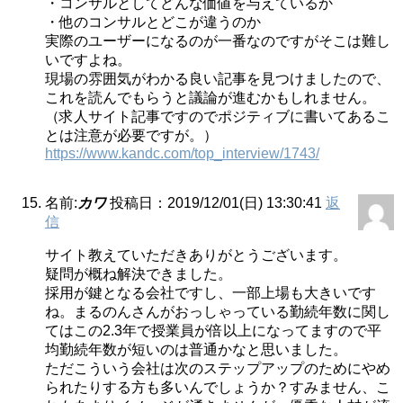
・コンサルとしてどんな価値を与えているか
・他のコンサルとどこが違うのか
実際のユーザーになるのが一番なのですがそこは難し
いですよね。
現場の雰囲気がわかる良い記事を見つけましたので、
これを読んでもらうと議論が進むかもしれません。
（求人サイト記事ですのでポジティブに書いてあるこ
とは注意が必要ですが。）
https://www.kandc.com/top_interview/1743/
名前:
カワ
投稿日：2019/12/01(日) 13:30:41
返
信
サイト教えていただきありがとうございます。
疑問が概ね解決できました。
採用が鍵となる会社ですし、一部上場も大きいです
ね。まるのんさんがおっしゃっている勤続年数に関し
てはこの2.3年で授業員が倍以上になってますので平
均勤続年数が短いのは普通かなと思いました。
ただこういう会社は次のステップアップのためにやめ
られたりする方も多いんでしょうか？すみません、こ