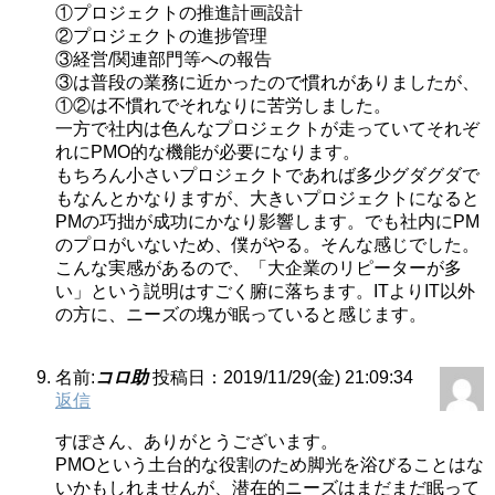
①プロジェクトの推進計画設計
②プロジェクトの進捗管理
③経営/関連部門等への報告
③は普段の業務に近かったので慣れがありましたが、
①②は不慣れでそれなりに苦労しました。
一方で社内は色んなプロジェクトが走っていてそれぞ
れにPMO的な機能が必要になります。
もちろん小さいプロジェクトであれば多少グダグダで
もなんとかなりますが、大きいプロジェクトになると
PMの巧拙が成功にかなり影響します。でも社内にPM
のプロがいないため、僕がやる。そんな感じでした。
こんな実感があるので、「大企業のリピーターが多
い」という説明はすごく腑に落ちます。ITよりIT以外
の方に、ニーズの塊が眠っていると感じます。
名前:
コロ助
投稿日：2019/11/29(金) 21:09:34
返信
すぽさん、ありがとうございます。
PMOという土台的な役割のため脚光を浴びることはな
いかもしれませんが、潜在的ニーズはまだまだ眠って