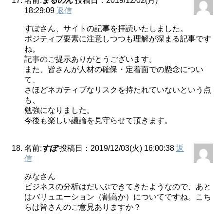
名前:
まるのん
投稿日：2019/12/02(月)
18:29:09
返信
すぽさん、サイトの記事を拝読いたしました。
ポジティブ要素に注意しつつも理解が深まる記事です
ね。
記事のご提示ありがとうございます。
また、皆さんが人材の確保・定着面での懸念につい
て、
さほどネガティブなリスクを持たれていないという点
も、
勉強になりました。
今後も楽しい議論を見守らせて頂きます。
名前:
すぽ
投稿日：2019/12/03(火) 16:00:38
返
信
みなさん
ビジネスの分析はだいぶできてきたようなので、あと
はバリュエーション（割高か）についてですね。こち
らは皆さんのご意見ありますか？