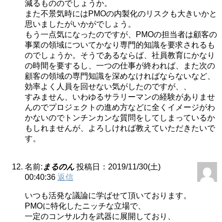
減るもののでしょうか。
また不景気時にはPMOの内製化のリスクも大きいかと
思いましたがいかがでしょう。
もう一点気になったのですが、PMOの担当者は顧客の
事業の領域についてかなり専門的知識を要求されるも
のでしょうか。そうであるならば、社員教育にかなり
の時間を要するし、一つの仕事が終われば、また次の
顧客の領域の専門知識を深めなければならないなど、
効率よく人員を回せない気がしたのですが、、
すみません、いわゆるサラリーマンの経験がありませ
んのでプロジェクトの進め方などに全くイメージがわ
かないのでトンチンカンな質問をしてしまっているか
もしれませんが、よろしければ教えていただきたいで
す。
名前:
まるのん
投稿日：2019/11/30(土)
00:40:36
返信
いつも活発な議論に学ばせて頂いております。
PMOに特化したニッチな立場で、
一定のコンサル力を武器に展開しており、