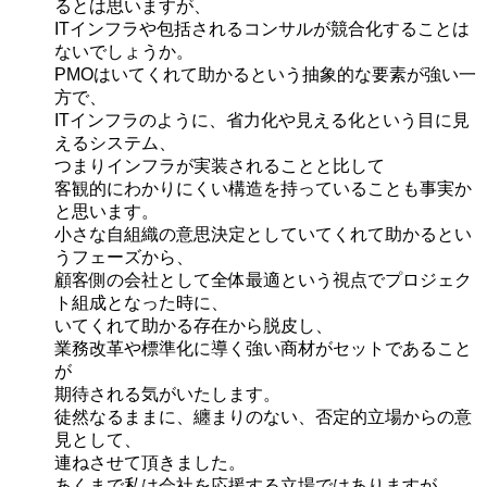
るとは思いますが、
ITインフラや包括されるコンサルが競合化することは
ないでしょうか。
PMOはいてくれて助かるという抽象的な要素が強い一
方で、
ITインフラのように、省力化や見える化という目に見
えるシステム、
つまりインフラが実装されることと比して
客観的にわかりにくい構造を持っていることも事実か
と思います。
小さな自組織の意思決定としていてくれて助かるとい
うフェーズから、
顧客側の会社として全体最適という視点でプロジェク
ト組成となった時に、
いてくれて助かる存在から脱皮し、
業務改革や標準化に導く強い商材がセットであること
が
期待される気がいたします。
徒然なるままに、纏まりのない、否定的立場からの意
見として、
連ねさせて頂きました。
あくまで私は会社を応援する立場ではありますが、