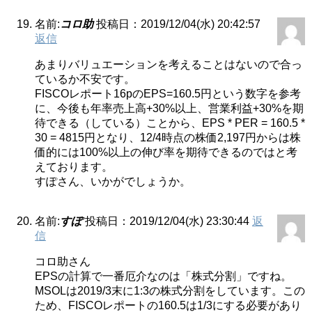
名前:
コロ助
投稿日：2019/12/04(水) 20:42:57
返信
あまりバリュエーションを考えることはないので合っ
ているか不安です。
FISCOレポート16pのEPS=160.5円という数字を参考
に、今後も年率売上高+30%以上、営業利益+30%を期
待できる（している）ことから、EPS * PER = 160.5 *
30 = 4815円となり、12/4時点の株価2,197円からは株
価的には100%以上の伸び率を期待できるのではと考
えております。
すぽさん、いかがでしょうか。
名前:
すぽ
投稿日：2019/12/04(水) 23:30:44
返
信
コロ助さん
EPSの計算で一番厄介なのは「株式分割」ですね。
MSOLは2019/3末に1:3の株式分割をしています。この
ため、FISCOレポートの160.5は1/3にする必要があり