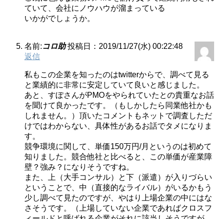
ていて、会社にノウハウが溜まっている
いかがでしょうか。
名前:
コロ助
投稿日：2019/11/27(水) 00:22:48
返信
私もこの企業を知ったのはtwitterからで、調べて見る
と業績的に非常に安定していて良いと感じました。
あと、すぽさんがPMOをやられていたとの貴重なお話
を聞けて良かったです。（もしかしたら同業他社かも
しれません。）頂いたコメントもネットで調査しただ
けではわからない、具体性があるお話でタメになりま
す。
競争環境に関して、単価150万円/月というのは初めて
知りました。競合他社と比べると、この単価が産業障
壁？強み？になりそうですね。
また、上（大手コンサル）と下（派遣）が入りづらい
ということで、中（直接的なライバル）がいるかもう
少し調べて見たのですが、やはり上場企業の中にはな
さそうです。（上場していない企業であればクロスフ
ィールドと呼ばれる企業がそれに該当しそうですが、