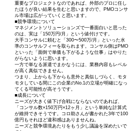
重要なプロジェクトなのであれば、外部のプロに任し
たほうが良い結果を生むと思いますので、PMOコンサ
ル市場は広がっていくと思います。
■競争環境について
マネジメントソリューションズで一番面白いと思った
のは、実は「150万円/月」という値付けです。
大手コンサルに頼むと「300〜500万/月」といった水
準のコンサルフィーを取られます。コンサル側はPMO
といった「面倒で単価も下がるような仕事」はやりた
がらないように思います。
一方で単なる派遣でまかなうには、業務内容もレベル
が高く真似できません。
つまり、上からも下からも意外と真似しづらく、モタ
モタしている間にこの企業のNo.1の立場が明確になっ
てくる可能性が高そうです。
■成長について
ニーズが大きく値下げ合戦にならないのであれば、
「コンサル数×150万円×12ヶ月」という単純な計算式
が維持できそうです。コロ助さんが書かれた3年で100
億円もそれほど違和感はありませんね。
ニーズと競争環境あたりをもう少し議論を深めたいで