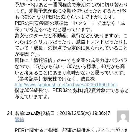
予想EPSはあと一週間程度で来期のものに切り替わり
ます。来期予想が仮に今期+30%だったとするとEPS
も+30%となりPERは32ぐらいまで下がります。
PERの割安/割高の基準は「セクター」ではなく「成
長」で考えるべきだと思っています。
割安セクターだと不動産、銀行などがありますが、こ
れらはシクリカルだったり、減益トレンドだったりし
ていて「成長」の視点で否定的に見られれていること
が要因です。
同様に「情報通信」の中でも企業の成長力はバラバラ
なので、15だから低い、30だから標準、40だから高
いと考えることにあまり意味がないと思っています。
【参考記事】割安株ではなく、成長株
http://www.spotoushi.net/archives/42361660.html
僕は30%成長で、PER32であれば投資対象にできると
考えていますよ。
名前:
コロ助
投稿日：2019/12/05(木) 19:36:47
返信
PERに関するご指摘、記事の提供ありがとうございま