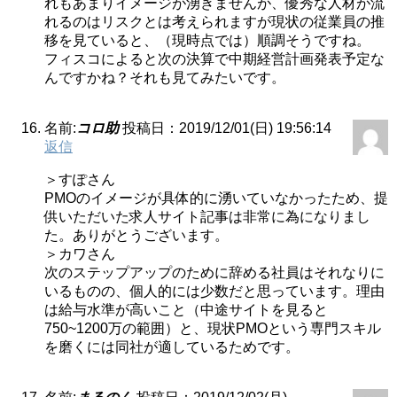
れもあまりイメージが湧きませんが、優秀な人材が流
れるのはリスクとは考えられますが現状の従業員の推
移を見ていると、（現時点では）順調そうですね。
フィスコによると次の決算で中期経営計画発表予定な
んですかね？それも見てみたいです。
名前:
コロ助
投稿日：2019/12/01(日) 19:56:14
返信
＞すぽさん
PMOのイメージが具体的に湧いていなかったため、提
供いただいた求人サイト記事は非常に為になりまし
た。ありがとうございます。
＞カワさん
次のステップアップのために辞める社員はそれなりに
いるものの、個人的には少数だと思っています。理由
は給与水準が高いこと（中途サイトを見ると
750~1200万の範囲）と、現状PMOという専門スキル
を磨くには同社が適しているためです。