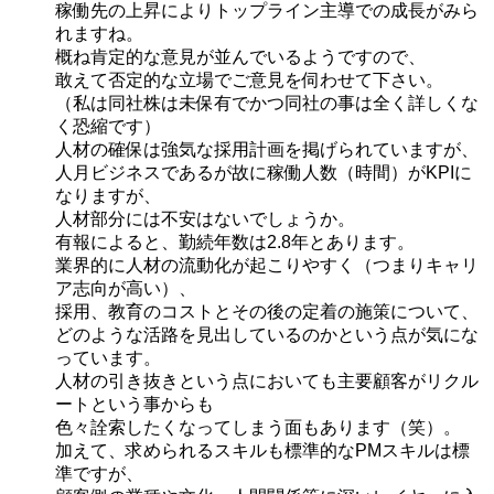
稼働先の上昇によりトップライン主導での成長がみら
れますね。
概ね肯定的な意見が並んでいるようですので、
敢えて否定的な立場でご意見を伺わせて下さい。
（私は同社株は未保有でかつ同社の事は全く詳しくな
く恐縮です）
人材の確保は強気な採用計画を掲げられていますが、
人月ビジネスであるが故に稼働人数（時間）がKPIに
なりますが、
人材部分には不安はないでしょうか。
有報によると、勤続年数は2.8年とあります。
業界的に人材の流動化が起こりやすく（つまりキャリ
ア志向が高い）、
採用、教育のコストとその後の定着の施策について、
どのような活路を見出しているのかという点が気にな
っています。
人材の引き抜きという点においても主要顧客がリクル
ートという事からも
色々詮索したくなってしまう面もあります（笑）。
加えて、求められるスキルも標準的なPMスキルは標
準ですが、