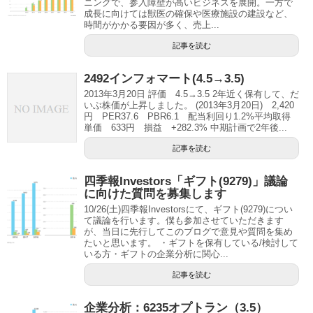
ニングで、参入障壁が高いビジネスを展開。一方で
成長に向けては獣医の確保や医療施設の建設など、
時間がかかる要因が多く、売上...
記事を読む
2492インフォマート(4.5→3.5)
2013年3月20日 評価 4.5→3.5 2年近く保有して、だ
いぶ株価が上昇しました。 (2013年3月20日) 2,420
円 PER37.6 PBR6.1 配当利回り1.2%平均取得
単価 633円 損益 +282.3% 中期計画で2年後...
記事を読む
四季報Investors「ギフト(9279)」議論
に向けた質問を募集します
10/26(土)四季報Investorsにて、ギフト(9279)につい
て議論を行います。僕も参加させていただきます
が、当日に先行してこのブログで意見や質問を集め
たいと思います。 ・ギフトを保有している/検討して
いる方・ギフトの企業分析に関心...
記事を読む
企業分析：6235オプトラン（3.5）