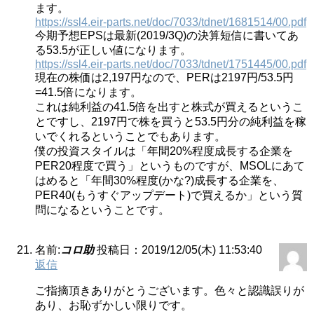
ます。
https://ssl4.eir-parts.net/doc/7033/tdnet/1681514/00.pdf
今期予想EPSは最新(2019/3Q)の決算短信に書いてあ
る53.5が正しい値になります。
https://ssl4.eir-parts.net/doc/7033/tdnet/1751445/00.pdf
現在の株価は2,197円なので、PERは2197円/53.5円
=41.5倍になります。
これは純利益の41.5倍を出すと株式が買えるというこ
とですし、2197円で株を買うと53.5円分の純利益を稼
いでくれるということでもあります。
僕の投資スタイルは「年間20%程度成長する企業を
PER20程度で買う」というものですが、MSOLにあて
はめると「年間30%程度(かな?)成長する企業を、
PER40(もうすぐアップデート)で買えるか」という質
問になるということです。
名前:
コロ助
投稿日：2019/12/05(木) 11:53:40
返信
ご指摘頂きありがとうございます。色々と認識誤りが
あり、お恥ずかしい限りです。