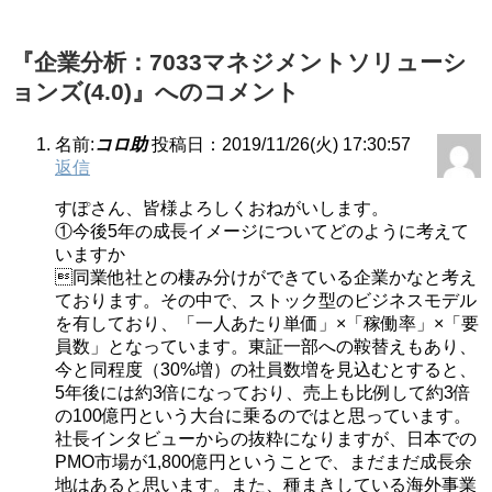
『企業分析：7033マネジメントソリューシ
ョンズ(4.0)』へのコメント
名前:
コロ助
投稿日：2019/11/26(火) 17:30:57
返信
すぽさん、皆様よろしくおねがいします。
①今後5年の成長イメージについてどのように考えて
いますか
同業他社との棲み分けができている企業かなと考え
ております。その中で、ストック型のビジネスモデル
を有しており、「一人あたり単価」×「稼働率」×「要
員数」となっています。東証一部への鞍替えもあり、
今と同程度（30%増）の社員数増を見込むとすると、
5年後には約3倍になっており、売上も比例して約3倍
の100億円という大台に乗るのではと思っています。
社長インタビューからの抜粋になりますが、日本での
PMO市場が1,800億円ということで、まだまだ成長余
地はあると思います。また、種まきしている海外事業