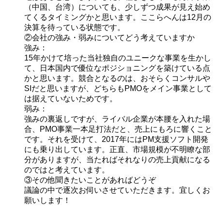
（中国、台湾）についても、少しずつ成果が見え始め
てくるタイミングかと思います。ここらへんは12月の
決算を待っている状態です。
②会社の強み・弱みについてどう考えていますか
強み：
15年かけて培った当社独自のユニークな事業を生かし
て、日本国内で優位なポジショニングを築けている点
かと思います。競合となるのは、おそらくコンサルや
SIだと思いますが、どちらもPMOをメイン事業として
は据えていないためです。
弱み：
強みの裏返しですが、ライバル企業が本腰を入れた場
合、PMO事業一本足打法だと、売上にもろに響くこと
です。それを受けて、2017年にはPM支援ソフト開発
にも乗り出しています。正直、市場規模が不明瞭な部
分がありますが、当たればそれなりの売上貢献になる
のではと考えています。
③その他聞きたいことがあればどうぞ
議論の中で逐次お伺いさせていただきます。宜しくお
願いします！