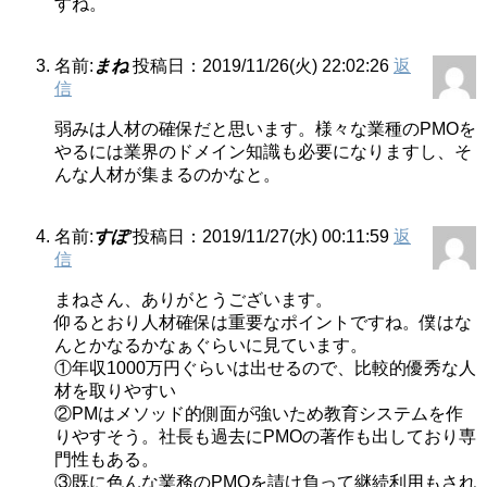
すね。
名前:
まね
投稿日：2019/11/26(火) 22:02:26
返
信
弱みは人材の確保だと思います。様々な業種のPMOを
やるには業界のドメイン知識も必要になりますし、そ
んな人材が集まるのかなと。
名前:
すぽ
投稿日：2019/11/27(水) 00:11:59
返
信
まねさん、ありがとうございます。
仰るとおり人材確保は重要なポイントですね。僕はな
んとかなるかなぁぐらいに見ています。
①年収1000万円ぐらいは出せるので、比較的優秀な人
材を取りやすい
②PMはメソッド的側面が強いため教育システムを作
りやすそう。社長も過去にPMOの著作も出しており専
門性もある。
③既に色んな業務のPMOを請け負って継続利用もされ