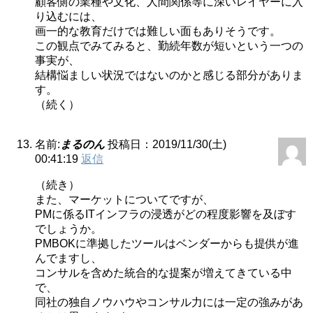
顧客側の業種や文化、人間関係等に深いレイヤーに入
り込むには、
画一的な教育だけでは難しい面もありそうです。
この観点でみてみると、勤続年数が短いという一つの
事実が、
結構悩ましい状況ではないのかと感じる部分がありま
す。
（続く）
名前:
まるのん
投稿日：2019/11/30(土)
00:41:19
返信
（続き）
また、マーケットについてですが、
PMに係るITインフラの浸透がどの程度影響を及ぼす
でしょうか。
PMBOKに準拠したツールはベンダーからも提供が進
んでますし、
コンサルを含めた統合的な提案が増えてきている中
で、
同社の独自ノウハウやコンサル力には一定の強みがあ