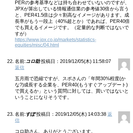
PERの参考基準などは持ち合わせていないのですが、
JPXが算出している情報通信業の参考値30倍から言う
と、PER41.5倍は少々割高なイメージがあります。成
長率がもう一段上（40%超とか）であれば、PER40倍
でも買えるイメージです。（定量的な判断ではないで
すが）
https://www.jpx.co.jp/markets/statistics-
equities/misc/04.html
名前:
コロ助
投稿日：2019/12/05(木) 11:58:07
返信
五月雨で恐縮ですが、スポさんの「年間30%程度(か
な?)成長する企業を、PER40(もうすぐアップデート)
で買えるか」という質問に対しては、買いではないと
いうことになりそうです。
名前:
すぽ
投稿日：2019/12/05(木) 14:03:38
返
信
コロ助さん、ありがとうございます。