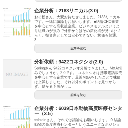
企業分析：2183リニカル(3.0)
おそ松さん、大変お待たせしました。2183リニカル
です。一緒に議論をお願いします。■結論CRO事業
を中心とする高収益企業。ビジネスモデルというよ
り組織力が強みで外部からはその変化点が見つけづ
らく、投資家としては安心できない。株価も普通。
3....
記事を読む
分析依頼：9422コネクシオ(2.0)
Springさん 9422コネクシオ分析できました。M&A頼
みでしょうか。2.0です。 コネクシオは携帯電話販売
を中心とする企業です。最近M&Aをしたことで株価
は上昇しました。それ以外のポイントは見つから
ず、儲かる予感がし...
記事を読む
企業分析：6039日本動物高度医療センタ
ー（3.5）
ssbrainさん、それでは議論をお願いします。 0.結論
動物の高度医療センターというユニークなポジショ