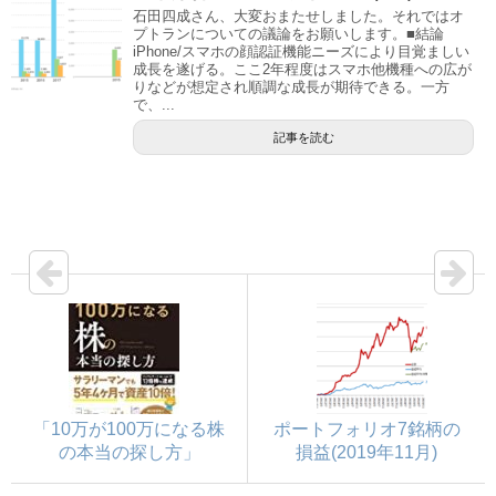
石田四成さん、大変おまたせしました。それではオ
プトランについての議論をお願いします。■結論
iPhone/スマホの顔認証機能ニーズにより目覚ましい
成長を遂げる。ここ2年程度はスマホ他機種への広が
りなどが想定され順調な成長が期待できる。一方
で、...
記事を読む
「10万が100万になる株
ポートフォリオ7銘柄の
の本当の探し方」
損益(2019年11月)