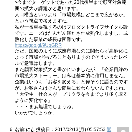
>今までターゲットであった20代後半まで顧客対象範
囲の拡大が課題かと思います。
人口構造というより「市場規模はどこまで広がるか」
という視点で考えますね。
私が一番重要視するのはプロダクトライフサイクル論
です。ニーズはだんだん満たされ成熟化しますし、成
熟化した事業の成長は困難です。
https://goo.gl/9UqGRR
ただ、医療のように成熟市場なのに関わらず高齢化に
よって市場が伸びることありますのでそういったレベ
ルで意識はします。
また顧客対象拡大と書かれいましたが、「企業目線の
市場拡大ストーリー」は私は基本的に信用しません。
企業はいつも「お客を変える」と偉そうに語るのです
が、お客さんはそんな簡単に変わらないんですよね。
「大学生・社会人が、プリクラを今までより多く取る
ように変化する」
・・・まぁ無理でしょうね。
いかがでしょうか。
名前:
にし
投稿日：2017/02/13(月) 05:57:53
返