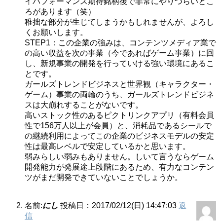
イパフォーマンス期待銘柄後で非常にやりづらいとこ
ろがあります（笑）
稚拙な部分が生じてしまうかもしれませんが、よろし
くお願いします。
STEP1：この企業の強みは、コンテンツメディア業で
の高い収益を次の事業（今であればゲーム事業）に回
し、新規事業の開発を行っていける強い環境にあるこ
とです。
ガールズトレンドビジネスと世界観（キャラクター・
ゲーム）事業の両輪のうち、ガールズトレンドビジネ
スは大崩れすることがないです。
高いストック性のあるピクトリンクアプリ（有料会員
性で156万人以上が会員）と、消耗品であるシールで
の継続利用によってこの企業のビジネスモデルの安定
性は最高レベルで安定しているかと思います。
弱みらしい弱みもありません。しいて言うならゲーム
開発能力が発展途上段階にあるため、有力なコンテン
ツがまだ開発できていないことでしょうか。
名前:
にし
投稿日：2017/02/12(日) 14:47:03
返
信