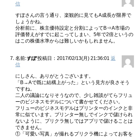
信
すぽさんの言う通り、楽観的に見てもA成長が限界で
しょうかね。
分析前に、株主優待設定と分割によってB⇒A市場の
評価替えがすでに起こってしまい、5年で2倍というの
はこの株価水準からは難しいかもしれません。
名前:
すぽ
投稿日：2017/02/13(月) 21:36:01
返
信
にしさん、ありがとうございます。
「B→Aで既に結構上がった」という見方が良さそう
ですね。
二人の議論になりそうなので、少し雑談がてらフリュ
ーのビジネスモデルについて書かせてください。
フリューのビジネスモデルはプリンターのインクと非
常に似ています。プリンター無しでインクで儲けられ
ないように、プリクラ無しではアプリで儲けることは
できません。
①「可愛い写真」が撮れるプリクラ機によってお客を