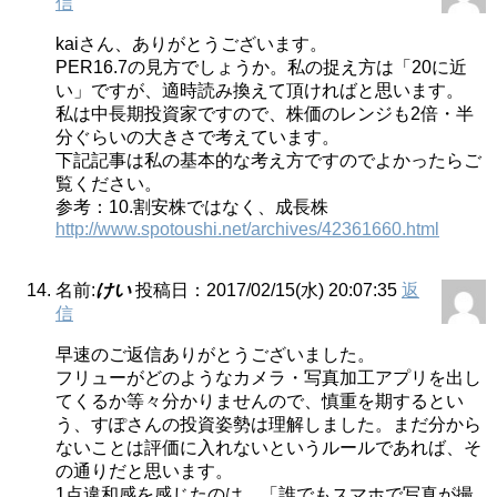
信
kaiさん、ありがとうございます。
PER16.7の見方でしょうか。私の捉え方は「20に近
い」ですが、適時読み換えて頂ければと思います。
私は中長期投資家ですので、株価のレンジも2倍・半
分ぐらいの大きさで考えています。
下記記事は私の基本的な考え方ですのでよかったらご
覧ください。
参考：10.割安株ではなく、成長株
http://www.spotoushi.net/archives/42361660.html
名前:
けい
投稿日：2017/02/15(水) 20:07:35
返
信
早速のご返信ありがとうございました。
フリューがどのようなカメラ・写真加工アプリを出し
てくるか等々分かりませんので、慎重を期するとい
う、すぽさんの投資姿勢は理解しました。まだ分から
ないことは評価に入れないというルールであれば、そ
の通りだと思います。
1点違和感を感じたのは、「誰でもスマホで写真が撮