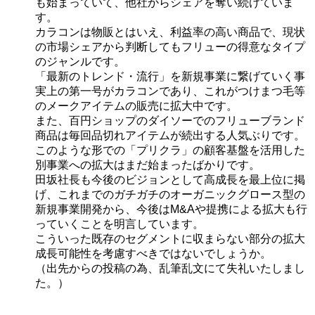
も始まっていて、他社からシェアを奪い続けていま
す。
カラコンは物販とはいえ、利益率の高い商品で、現状
の市場シェアから判断してもフリューの得意なタイプ
のジャンルです。
「最新のトレンド・流行」を新規事業に繋げていく事
実上の第一号がカラコンであり、これがつけまつ毛等
のメークアイテムの販売に拡大中です。
また、百円ショップのダイソーでのフリューブランド
商品は毎回品切れアイテムが続出する人気ぶりです。
このような形での「プリクラ」の顧客基盤を活用した
別事業への拡大はまだ始まったばかりです。
田坂社長も今後のビジョンとして高成長を最上位に掲
げ、これまでのガチガチのオーガニックグロース型の
新規事業開発から、今後はM&Aや提携による拡大も行
っていくことを明言しています。
こういった既存のセグメントに収まらない部分の拡大
成長可能性を考慮すべきではないでしょうか。
（出先からの投稿の為、乱筆乱文にて失礼いたしまし
た。）