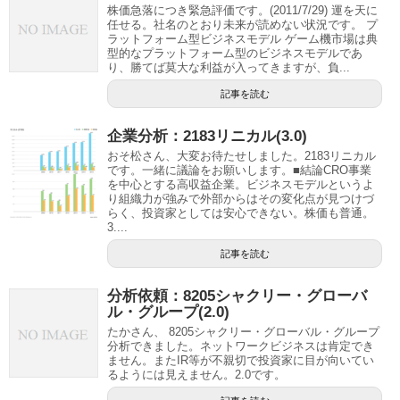
株価急落につき緊急評価です。(2011/7/29) 運を天に
任せる。社名のとおり未来が読めない状況です。 プ
ラットフォーム型ビジネスモデル ゲーム機市場は典
型的なプラットフォーム型のビジネスモデルであ
り、勝てば莫大な利益が入ってきますが、負...
記事を読む
企業分析：2183リニカル(3.0)
おそ松さん、大変お待たせしました。2183リニカル
です。一緒に議論をお願いします。■結論CRO事業
を中心とする高収益企業。ビジネスモデルというよ
り組織力が強みで外部からはその変化点が見つけづ
らく、投資家としては安心できない。株価も普通。
3....
記事を読む
分析依頼：8205シャクリー・グローバ
ル・グループ(2.0)
たかさん、 8205シャクリー・グローバル・グループ
分析できました。ネットワークビジネスは肯定でき
ません。またIR等が不親切で投資家に目が向いてい
るようには見えません。2.0です。