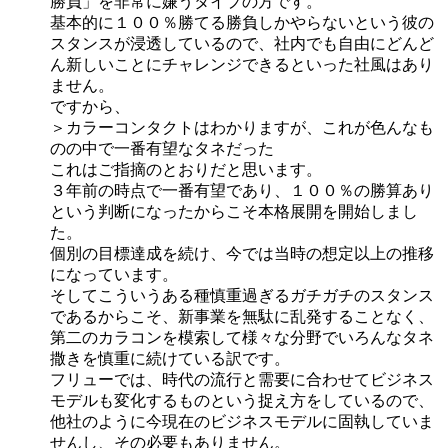
勝負」を非常に嫌うタイプの方です。
基本的に１００％勝てる勝負しかやらないという彼の
スタンスが浸透しているので、社内でも自由にどんど
ん新しいことにチャレンジできるといった社風はあり
ません。
ですから、
＞カラーコンタクトはわかりますが、これが色んなも
のの中で一番有望なタネだった
これはご指摘のとおりだと思います。
３年前の時点で一番有望であり、１００％の勝算あり
という判断になったからこそ本格展開を開始しまし
た。
個別の目標達成を続け、今では当時の想定以上の推移
になっています。
そしてこういうある種慎重過ぎるガチガチのスタンス
であるからこそ、新事業を無駄に乱発することなく、
第二のカラコンを模索して様々な分野でいろんなタネ
撒きを慎重に続けている訳です。
フリューでは、時代の流行と需要に合わせてビジネス
モデルも変化するものという捉え方をしているので、
他社のように今現在のビジネスモデルに固執していま
せんし、その必要もありません。