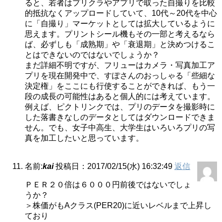
ると、若者はプリクラやアプリで取った自撮りを比較
的抵抗なくアップロードしていて、10代～20代を中心
に「自撮り」マーケットとしては拡大しているように
思えます。プリントシール機もその一部と考えるなら
ば、必ずしも「成熟期」や「衰退期」と決めつけるこ
とはできないのではないでしょうか？
まだ詳細不明ですが、フリューはカメラ・写真加工ア
プリを現在開発中で、すぽさんのおっしゃる「些細な
決定権」をここにも行使することができれば、もう一
段の成長の可能性はあると個人的には考えています。
例えば、ピクトリンクでは、プリのデータを撮影時に
した落書きなしのデータとしてはダウンロードできま
せん。でも、女子中高生、大学生はいろいろプリの写
真を加工したいと思っています。
名前:
kai
投稿日：2017/02/15(水) 16:32:49
返信
ＰＥＲ２０倍は６０００円前後ではないでしょ
うか？
＞株価がもAクラス(PER20)に近いレベルまで上昇し
ており