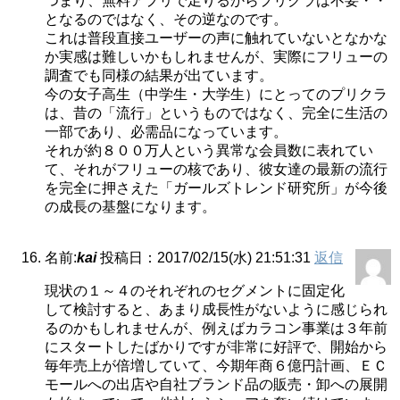
つまり、無料アプリで足りるからプリクラは不要・・
となるのではなく、その逆なのです。
これは普段直接ユーザーの声に触れていないとなかな
か実感は難しいかもしれませんが、実際にフリューの
調査でも同様の結果が出ています。
今の女子高生（中学生・大学生）にとってのプリクラ
は、昔の「流行」というものではなく、完全に生活の
一部であり、必需品になっています。
それが約８００万人という異常な会員数に表れてい
て、それがフリューの核であり、彼女達の最新の流行
を完全に押さえた「ガールズトレンド研究所」が今後
の成長の基盤になります。
名前:
kai
投稿日：2017/02/15(水) 21:51:31
返信
現状の１～４のそれぞれのセグメントに固定化
して検討すると、あまり成長性がないように感じられ
るのかもしれませんが、例えばカラコン事業は３年前
にスタートしたばかりですが非常に好評で、開始から
毎年売上が倍増していて、今期年商６億円計画、ＥＣ
モールへの出店や自社ブランド品の販売・卸への展開