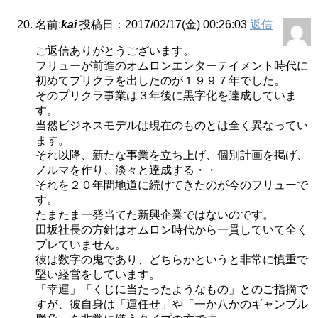
名前:
kai
投稿日：2017/02/17(金) 00:26:03
返信
ご返信ありがとうございます。
フリューが前進のオムロンエンターテイメント時代に
初めてプリクラを出したのが１９９７年でした。
そのプリクラ事業は３年後に黒字化を達成していま
す。
当然ビジネスモデルは現在のものとは全く異なってい
ます。
それ以降、新たな事業を立ち上げ、個別計画を掲げ、
ノルマを作り、淡々と達成する・・
それを２０年間地道に続けてきたのが今のフリューで
す。
たまたま一発当てた新興企業ではないのです。
田坂社長の方針はオムロン時代から一貫していて全く
ブレていません。
彼は数字の鬼であり、どちらかというと非常に慎重で
堅い経営をしています。
「幸運」「くじに当たったようなもの」とのご指摘で
すが、彼自身は「運任せ」や「一か八かのギャンブル