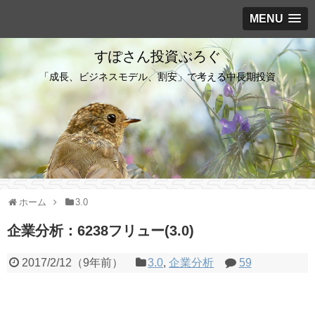
MENU
すぽさん投資ぶろぐ
「成長、ビジネスモデル、割安」で考える中長期投資
ホーム
3.0
企業分析：6238フリュー(3.0)
2017/2/12
（
9年前
）
3.0
,
企業分析
59