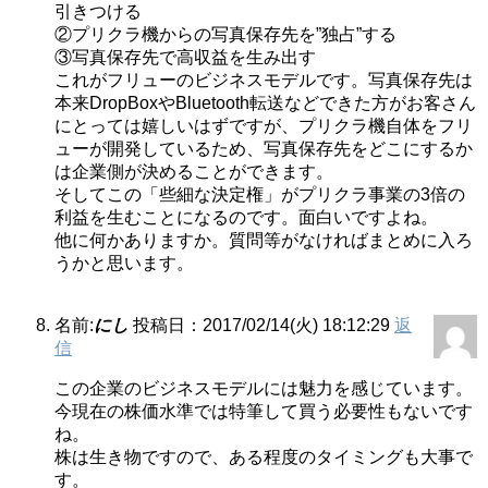
引きつける
②プリクラ機からの写真保存先を”独占”する
③写真保存先で高収益を生み出す
これがフリューのビジネスモデルです。写真保存先は
本来DropBoxやBluetooth転送などできた方がお客さん
にとっては嬉しいはずですが、プリクラ機自体をフリ
ューが開発しているため、写真保存先をどこにするか
は企業側が決めることができます。
そしてこの「些細な決定権」がプリクラ事業の3倍の
利益を生むことになるのです。面白いですよね。
他に何かありますか。質問等がなければまとめに入ろ
うかと思います。
名前:
にし
投稿日：2017/02/14(火) 18:12:29
返
信
この企業のビジネスモデルには魅力を感じています。
今現在の株価水準では特筆して買う必要性もないです
ね。
株は生き物ですので、ある程度のタイミングも大事で
す。