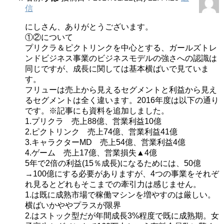
信
にしさん、ありがとうございます。
①②について
プリクラ＆ピクトリンクを中心とする、ガールズトレ
ンドビジネス事業のビジネスモデルの強さへの認識は
同じですが、成長に関しては基本横ばいで見ていま
す。
フリューは売上から見えるセグメントと利益から見え
るセグメントは全く違います。2016年度は以下の通り
です。※記事にも資料を追加しました。
1.プリクラ 売上88億、営業利益10億
2.ピクトリンク 売上74億、営業利益41億
3.キャラクターMD 売上54億、営業利益4億
4.ゲーム 売上17億、営業損失▲4億
5年で2倍の利益(15％成長)になるためには、50億
→100億にする必要がありますが、4つの事業をそれぞ
れ見るとどれもそこまでの牽引力は感じません。
1.は既に成熟市場で稼働マシンを増やすのは厳しい。
横ばいかややプラスが限界
2.はストック型だが年間成長3%程度で既に成熟期。女