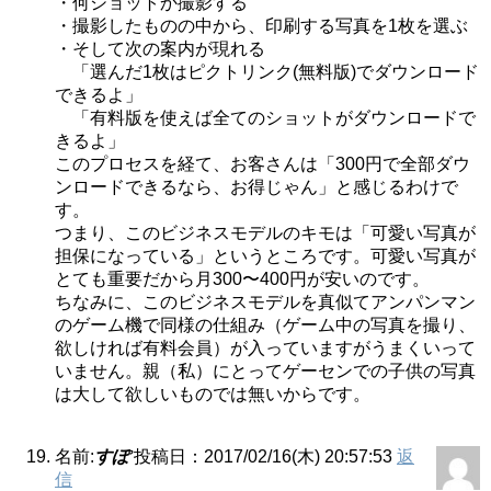
・何ショットか撮影する
・撮影したものの中から、印刷する写真を1枚を選ぶ
・そして次の案内が現れる
「選んだ1枚はピクトリンク(無料版)でダウンロード
できるよ」
「有料版を使えば全てのショットがダウンロードで
きるよ」
このプロセスを経て、お客さんは「300円で全部ダウ
ンロードできるなら、お得じゃん」と感じるわけで
す。
つまり、このビジネスモデルのキモは「可愛い写真が
担保になっている」というところです。可愛い写真が
とても重要だから月300〜400円が安いのです。
ちなみに、このビジネスモデルを真似てアンパンマン
のゲーム機で同様の仕組み（ゲーム中の写真を撮り、
欲しければ有料会員）が入っていますがうまくいって
いません。親（私）にとってゲーセンでの子供の写真
は大して欲しいものでは無いからです。
名前:
すぽ
投稿日：2017/02/16(木) 20:57:53
返
信