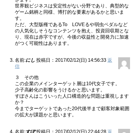
世界観ビジネスは安定性がない分野であり、典型的な
ゲーム銘柄と同様、博打的な要素があるかと思いま
す。
ただ、大型版権であるTo LOVEるや弱虫ペダルなど
の人気化しそうなコンテンツを抱え、投資回収期とな
り、現在は赤字ですが、今後の収益性と開発力に加速
がつく可能性はあります。
名前:
にし
投稿日：2017/02/12(日) 14:56:33
返
信
３ その他
この企業のメインターゲット層は10代女子です。
少子高齢化の影響をうけるかと思います。
すぽさんはこういった人口構造的な問題は重視します
か？
今までターゲットであった20代後半まで顧客対象範囲
の拡大が課題かと思います。
名前:
すぽ
投稿日：2017/02/12(日) 22:44:28
返