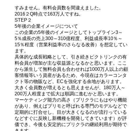
すみません。有料会員数を間違えました。
2016２Q時点で163万人ですね。
STEP２
5年後の企業イメージについて
この企業の5年後のイメージとしてトップライン3～
5％成長の売上300～310億程度、利益成長率10％～
15％程度（営業利益率のさらなる改善）を想定してい
ます。
具体的な成長戦略として、引き続きピクトリンクの有
料会員が増加が主な収益源となるかと思います。ここ
から派生して無料会員も合わせれば1000万人以上の顧
客情報等いう資産があるため、今現在はカラーコンタ
クト等の物販など、ECを強化する余地があります。
大きく会員数が増えるとも思えませんが、180万人～
200万人程度まで拡大は順調に進むかと思います。
マーケティング能力の高さ（プリクラにもはやり機能
があり、例えばプリモと呼ばれる専門のモデルなどで
定期的に打合せし、目が大きくなるのが流行っている
などすぐに反映し新機種を開発してきています）が評
価でき、今後も安定的にプリクラの継続利用が期待で
きます。