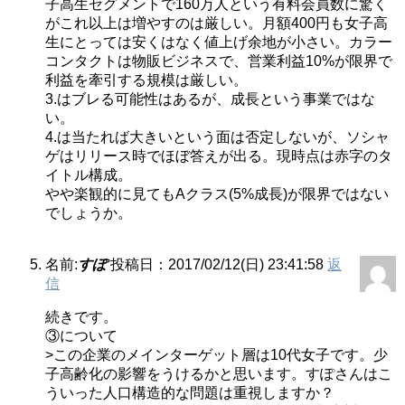
子高生セグメントで160万人という有料会員数に驚く
がこれ以上は増やすのは厳しい。月額400円も女子高
生にとっては安くはなく値上げ余地が小さい。カラー
コンタクトは物販ビジネスで、営業利益10%が限界で
利益を牽引する規模は厳しい。
3.はブレる可能性はあるが、成長という事業ではな
い。
4.は当たれば大きいという面は否定しないが、ソシャ
ゲはリリース時でほぼ答えが出る。現時点は赤字のタ
イトル構成。
やや楽観的に見てもAクラス(5%成長)が限界ではない
でしょうか。
名前:
すぽ
投稿日：2017/02/12(日) 23:41:58
返
信
続きです。
③について
>この企業のメインターゲット層は10代女子です。少
子高齢化の影響をうけるかと思います。すぽさんはこ
ういった人口構造的な問題は重視しますか？