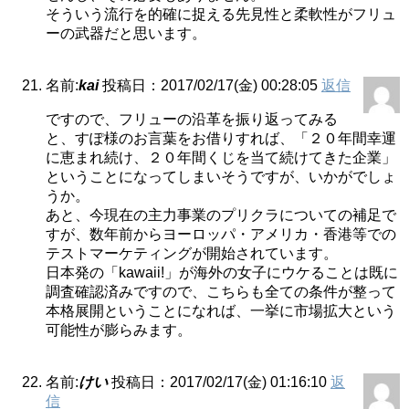
そういう流行を的確に捉える先見性と柔軟性がフリュ
ーの武器だと思います。
名前:
kai
投稿日：2017/02/17(金) 00:28:05
返信
ですので、フリューの沿革を振り返ってみる
と、すぽ様のお言葉をお借りすれば、「２０年間幸運
に恵まれ続け、２０年間くじを当て続けてきた企業」
ということになってしまいそうですが、いかがでしょ
うか。
あと、今現在の主力事業のプリクラについての補足で
すが、数年前からヨーロッパ・アメリカ・香港等での
テストマーケティングが開始されています。
日本発の「kawaii!」が海外の女子にウケることは既に
調査確認済みですので、こちらも全ての条件が整って
本格展開ということになれば、一挙に市場拡大という
可能性が膨らみます。
名前:
けい
投稿日：2017/02/17(金) 01:16:10
返
信