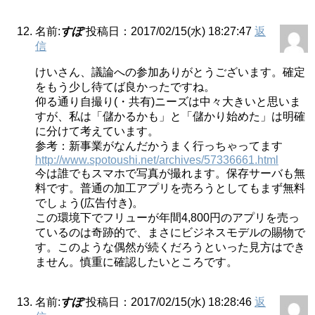
名前:
すぽ
投稿日：2017/02/15(水) 18:27:47
返
信
けいさん、議論への参加ありがとうございます。確定
をもう少し待てば良かったですね。
仰る通り自撮り(・共有)ニーズは中々大きいと思いま
すが、私は「儲かるかも」と「儲かり始めた」は明確
に分けて考えています。
参考：新事業がなんだかうまく行っちゃってます
http://www.spotoushi.net/archives/57336661.html
今は誰でもスマホで写真が撮れます。保存サーバも無
料です。普通の加工アプリを売ろうとしてもまず無料
でしょう(広告付き)。
この環境下でフリューが年間4,800円のアプリを売っ
ているのは奇跡的で、まさにビジネスモデルの賜物で
す。このような偶然が続くだろうといった見方はでき
ません。慎重に確認したいところです。
名前:
すぽ
投稿日：2017/02/15(水) 18:28:46
返