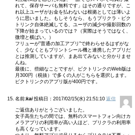
れて、保存サーバも無料です」はその通りですが、こ
れ以上ユーザがお金を払わないは根拠としては薄いよ
うに思いました。もしそうなら、もうプリクラ・ピク
トリンク自体絶滅してる、ユーザの減少や撮影回数の
下降が始まっているのでは？（実際はそうではなく、
微増と横ばい。）
フリューが”普通の加工アプリ”で終わらせるはずがな
く、少なくともプリントシール機と連携したアプリだ
とは推測していますが、まあ出てみないと分かりませ
んね。
最後に、些細なことですが、ピクトリンクのWeb版は
月300円（税抜）で多くの人がこちらを選択します。
ピクトリンクのアプリ版が400円です。
名前:
kai
投稿日：2017/02/15(水) 21:51:10
返信
ご返信ありがとうございました。
女子高生たちの間では、無料のスマートフォン向けカ
メラアプリの利用率が高い人ほど、プリクラの利用率
も高くなっています。