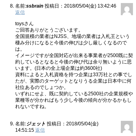
名前:
ssbrain
投稿日：2018/05/04(金) 13:42:46
返信
toysさん
ご回答ありがとうございます。
全国規模の業者はNJSS、地場の業者は入札王という
棲み分けになると今後の伸びは少し厳しくなるので
は。
イメージですが全国対応が出来る事業者が2500既に契
約しているとなると今後の伸び代は余り無いように思
います。(日本の全上場企業は約3600社)
資料によると入札資格を持つ企業は33万社との事でし
たが、実際のターゲットとなりうる企業は日本中に何
社位あるのでしょつか。
いずれにせよ、既に契約している2500社の企業規模や
業種等が分かればもう少し今後の傾向が分かるかもし
れないですね。
名前:
ジェット
投稿日：2018/05/04(金)
14:51:15
返信