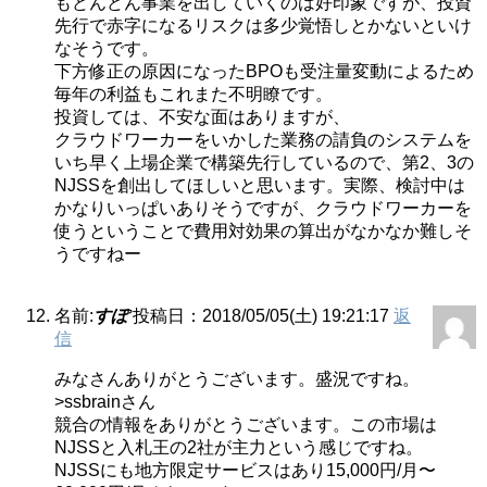
もどんどん事業を出していくのは好印象ですが、投資
先行で赤字になるリスクは多少覚悟しとかないといけ
なそうです。
下方修正の原因になったBPOも受注量変動によるため
毎年の利益もこれまた不明瞭です。
投資しては、不安な面はありますが、
クラウドワーカーをいかした業務の請負のシステムを
いち早く上場企業で構築先行しているので、第2、3の
NJSSを創出してほしいと思います。実際、検討中は
かなりいっぱいありそうですが、クラウドワーカーを
使うということで費用対効果の算出がなかなか難しそ
うですねー
名前:
すぽ
投稿日：2018/05/05(土) 19:21:17
返
信
みなさんありがとうございます。盛況ですね。
>ssbrainさん
競合の情報をありがとうございます。この市場は
NJSSと入札王の2社が主力という感じですね。
NJSSにも地方限定サービスはあり15,000円/月〜