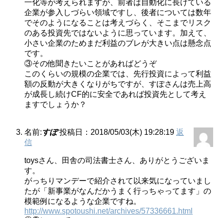
一化等が考えられますが、前者は自動化に長けている
企業が参入しづらい領域ですし、後者については数年
でそのようになることは考えづらく、そこまでリスク
のある投資先ではないように思っています。加えて、
小さい企業のためまだ利益のブレが大きい点は懸念点
です。
③その他聞きたいことがあればどうぞ
このくらいの規模の企業では、先行投資によって利益
額の反動が大きくなりがちですが、すぽさんは売上高
が成長し続けCF的に安全であれば投資先として考え
ますでしょうか？
名前:
すぽ
投稿日：2018/05/03(木) 19:28:19
返
信
toysさん、田舎の司法書士さん、ありがとうございま
す。
がっちりマンデーで紹介されて以来気になっていまし
たが「新事業がなんだかうまく行っちゃってます」の
模範例になるような企業ですね。
http://www.spotoushi.net/archives/57336661.html