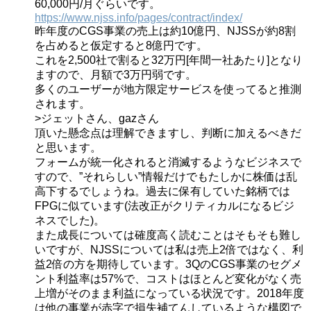
60,000円/月ぐらいです。
https://www.njss.info/pages/contract/index/
昨年度のCGS事業の売上は約10億円、NJSSが約8割
を占めると仮定すると8億円です。
これを2,500社で割ると32万円[年間一社あたり]となり
ますので、月額で3万円弱です。
多くのユーザーが地方限定サービスを使ってると推測
されます。
>ジェットさん、gazさん
頂いた懸念点は理解できますし、判断に加えるべきだ
と思います。
フォームが統一化されると消滅するようなビジネスで
すので、”それらしい”情報だけでもたしかに株価は乱
高下するでしょうね。過去に保有していた銘柄では
FPGに似ています(法改正がクリティカルになるビジ
ネスでした)。
また成長については確度高く読むことはそもそも難し
いですが、NJSSについては私は売上2倍ではなく、利
益2倍の方を期待しています。3QのCGS事業のセグメ
ント利益率は57%で、コストはほとんど変化がなく売
上増がそのまま利益になっている状況です。2018年度
は他の事業が赤字で損失補てんしているような構図で