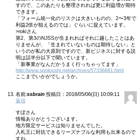
すので、このあたりも整理されれば更に利益増が期待
できます。
「フォーム統一化のリスクは大きいものの、2〜3年で
利益2倍が狙えるのでは」ぐらいに捉えています。
>rokiさん
第2、第3のNJSSが生まれればそれに越したことはあ
りませんが、「生まれていないものは期待しない」と
いうのが私の大原則ですので、新ビジネスに対する説
明は話半分以下で聞いています。
「新事業がなんだかうまく行っちゃってます」
http://www.spotoushi.net/archives/57336661.html
ここまでいかがでしょうか。
名前:
ssbrain
投稿日：2018/05/06(日) 10:09:11
返信
すぽさん
情報ありがとうございます。
地方限定サービスは知りませんでした。
入札王に対抗できるリーズナブルな利用も出来るので
すね。