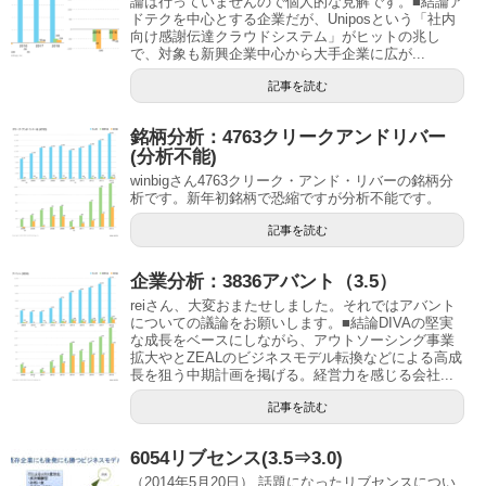
論は行っていませんので個人的な見解です。■結論ア
ドテクを中心とする企業だが、Uniposという「社内
向け感謝伝達クラウドシステム」がヒットの兆し
で、対象も新興企業中心から大手企業に広が...
記事を読む
銘柄分析：4763クリークアンドリバー
(分析不能)
winbigさん4763クリーク・アンド・リバーの銘柄分
析です。新年初銘柄で恐縮ですが分析不能です。
記事を読む
企業分析：3836アバント（3.5）
reiさん、大変おまたせしました。それではアバント
についての議論をお願いします。■結論DIVAの堅実
な成長をベースにしながら、アウトソーシング事業
拡大やとZEALのビジネスモデル転換などによる高成
長を狙う中期計画を掲げる。経営力を感じる会社...
記事を読む
6054リブセンス(3.5⇒3.0)
（2014年5月20日） 話題になったリブセンスについ