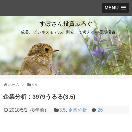
MENU
すぽさん投資ぶろぐ
「成長、ビジネスモデル、割安」で考える中長期投資
ホーム
3.5
企業分析：3979うるる(3.5)
2018/5/1
（
8年前
）
3.5
,
企業分析
26