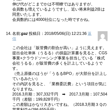
伸び代がどこまでかは不明瞭ではありますが、
会員数も増えているようですし、近い将来利益2倍は
同意いたします。
会員数的には4000社位になった時ですかね。
名前:
gaz
投稿日：2018/05/06(日) 12:21:36
返
信
この会社は「販管費の割合が高い」ように見えます。
提出会社単体（うるる）の損益計算書を見ると、CGS
事業+クラウドソーシング事業を担当している「株式
会社うるる」が販管費の多くを計上しているようで
す。
（売上原価のほうが「うるるBPO」が大部分を計上し
ているみたい）
その内訳を見ると、「業務委託費」という項目が気に
なりますね。
2016.3月期：307,332千円 ➡ 2017.3月期：107,504
千円（差額：199,828千円）
この差額はかなり大きいですね。（2018.3月期３Ｑの
営業利益が286,655千円）