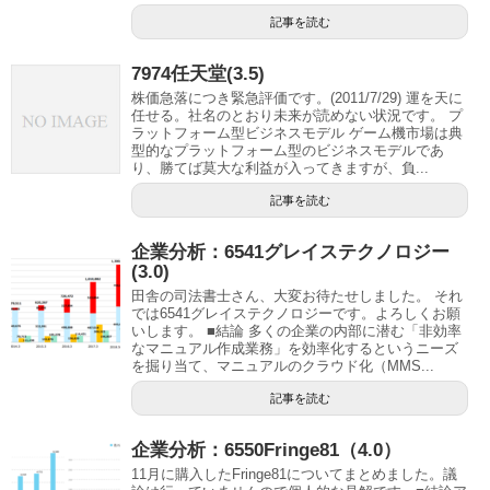
記事を読む
7974任天堂(3.5)
株価急落につき緊急評価です。(2011/7/29) 運を天に
任せる。社名のとおり未来が読めない状況です。 プ
ラットフォーム型ビジネスモデル ゲーム機市場は典
型的なプラットフォーム型のビジネスモデルであ
り、勝てば莫大な利益が入ってきますが、負...
記事を読む
企業分析：6541グレイステクノロジー
(3.0)
田舎の司法書士さん、大変お待たせしました。 それ
では6541グレイステクノロジーです。よろしくお願
いします。 ■結論 多くの企業の内部に潜む「非効率
なマニュアル作成業務」を効率化するというニーズ
を掘り当て、マニュアルのクラウド化（MMS...
記事を読む
企業分析：6550Fringe81（4.0）
11月に購入したFringe81についてまとめました。議