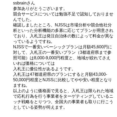
ssbrainさん
参加ありがとうございます。
競合サービスについては勉強不足で認知しておりませ
んでした。
確認しましたところ、NJSSは市場分析や競合他社分
析といった分析機能の多寡に応じてプランが用意され
ており、入札王は発注自治体の数によって料金が異な
っているようですね。
NJSSで一番安いベーシックプランは月額45,600円に
対して、入札王の一番安いプラン（3都道府県まで参
照可能）は8,000-9,000円程度と、地域が絞れてさえ
いれば価格については
入札王に優位性があるようです。
入札王は47都道府県のプランにすると月額43,000-
50,000円程度とNJSSに比較してやや安い程度となり
ますね。
以上のように価格面で見ると、入札王は限られた地域
で応札行為を行う事業者をターゲティングしているニ
ッチ戦略をとりつつ、全国大の事業者も取りに行こう
としている姿勢が伺えます。