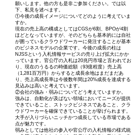
願いします。他の方も是非ご参加ください。では以
下、私見を述べます。
①今後の成長イメージについてどのように考えていま
すか。
現在の売上高の構成としてはCGSが6割、BPOが4割
ほどとなっていますが、そのどちらも基本的には自社
が囲っているクラウドワーカーに発注することが基本
のビジネスモデルの企業です。今後の成長の柱は
NJSSという入札情報サービスの売り上げ拡大にかか
っています。官公庁の入札は20兆円市場と言われてお
り、現在のうるるの時価総額（93億程度）売上高
（1,281百万円）からすると成長余地はまだまだあ
り、売上高成長率は今後数年間は20%成長を達成する
見込みは高いと考えています。
②会社の強み・弱みについてどう考えていますか。
強みは、自動化が及ばない領域においてニーズが提供
できていること、ストックビジネスであること、クラ
ウドワーカーを確保できていることが挙げられます。
大手が入りづらいニッチかつ成長している市場である
点が魅力です。
弱みとしては他社の参入や官公庁の入札情報の様式統