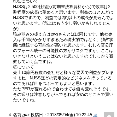
①②について
NJSSは2,500社程度(前期末決算資料から)で数年は2
割程度の成長は望めると思います。利益のほとんどは
NJSSですので、利益では2割以上の成長が見込んでよ
いと思います。(売上はもう少し弱いかもしれません
が)
強み弱みの捉え方はtoysさんとほぼ同じです。他社参
入は手間がかかりすぎるため現実的ではなく、独占状
態は継続する可能性が高いと思います。むしろ官公庁
のフォーム統一の可能性の方がリスクですが、ここは
いきなりということはないと思いますのでしっかり観
察していく点ですね。
③について
売上10億円程度の会社だと様々な要因で利益がブレま
すよね。NJSSほどの安定的なビジネスを持っている
のであれば目をつぶってもよいと思います。
ただPERが荒れるので合わせて株価も荒れそうです。
その辺りは注意しながらできれば安めのところで買い
たいですね。
名前:
gaz
投稿日：2018/05/04(金) 10:22:45
返