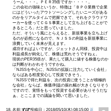
うーん・・・。ＰＥＲ35倍ですか・・・・。
この会社の強味というか、特徴は「ＢＰＯ業務で企業
にはどういったアウトソーシングしたいニーズがある
のかをリアルタイムで把握できて、それをクラウドワ
ーカーを使ってＣＧＳ事業として立ち上げることがで
きるところ」だと思っていました。
ただ、そういう風にとらえると、新規事業を立ち上げ
るのが必然になるので、ＮＪＳＳの利益を新規事業に
浪費していく未来が見えます。
成功すればよいですが、ジェットさん同様、投資中は
利益成長が鈍化して、株価は荒れそうですねぇ。
現状のPER35倍が、果たして購入に値する株価なのか
は判断がわかれそうですかね。
「NJSSを中心に、NJSSの拡販に注力していく会社」
ならばある程度安心して投資できそう。
「NJSSで得た利益を、次の投資に使うことが積極的
な会社」ならば、株価/利益の振れ幅が大きくなりそう
ですので、覚悟をもって投資する必要がありそうだな
ぁ、とここまでの議論を聞いて思いました。
名前:
すぽ
投稿日：2018/05/10(木) 08:15:00
返