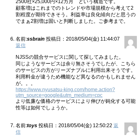
2500社×25,000円×12カ月 という構造です。
顧客増はこれまでのトレンドや市場規模から考えて2
割程度が期待できそう。利益率は良化傾向だと思うの
でまぁ2割増は固いと判断しました。ご参考まで。
名前:
ssbrain
投稿日：2018/05/04(金) 11:44:07
返信
NJSSの競合サービスに関して探してみました。
同じようなサービスは余り無さそうでしたが、こちら
のサービスの方がリーズナブルに利用出来そうです。
利用料金が違うため機能など異なるのかもしれません
が。。。
https://www.nyusatsu-king.com/home.action?
utm_source=google&utm_medium=cpc
より低廉な価格のサービスにより伸びが鈍化する可能
性等は如何でしょうか。
名前:
toys
投稿日：2018/05/04(金) 12:50:22
返
信