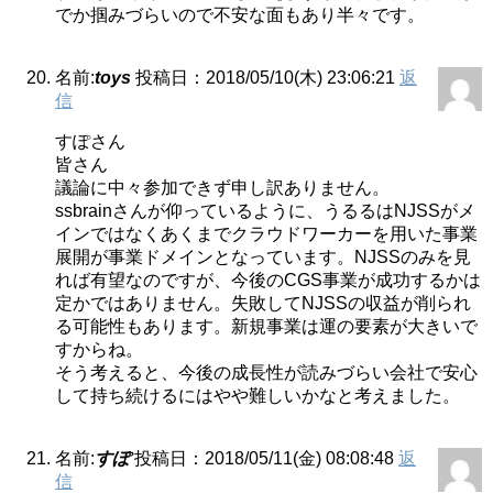
でか掴みづらいので不安な面もあり半々です。
名前:
toys
投稿日：2018/05/10(木) 23:06:21
返
信
すぽさん
皆さん
議論に中々参加できず申し訳ありません。
ssbrainさんが仰っているように、うるるはNJSSがメ
インではなくあくまでクラウドワーカーを用いた事業
展開が事業ドメインとなっています。NJSSのみを見
れば有望なのですが、今後のCGS事業が成功するかは
定かではありません。失敗してNJSSの収益が削られ
る可能性もあります。新規事業は運の要素が大きいで
すからね。
そう考えると、今後の成長性が読みづらい会社で安心
して持ち続けるにはやや難しいかなと考えました。
名前:
すぽ
投稿日：2018/05/11(金) 08:08:48
返
信