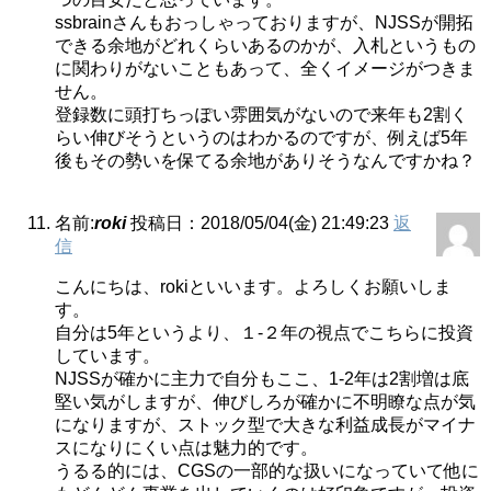
ssbrainさんもおっしゃっておりますが、NJSSが開拓
できる余地がどれくらいあるのかが、入札というもの
に関わりがないこともあって、全くイメージがつきま
せん。
登録数に頭打ちっぽい雰囲気がないので来年も2割く
らい伸びそうというのはわかるのですが、例えば5年
後もその勢いを保てる余地がありそうなんですかね？
名前:
roki
投稿日：2018/05/04(金) 21:49:23
返
信
こんにちは、rokiといいます。よろしくお願いしま
す。
自分は5年というより、１-２年の視点でこちらに投資
しています。
NJSSが確かに主力で自分もここ、1-2年は2割増は底
堅い気がしますが、伸びしろが確かに不明瞭な点が気
になりますが、ストック型で大きな利益成長がマイナ
スになりにくい点は魅力的です。
うるる的には、CGSの一部的な扱いになっていて他に