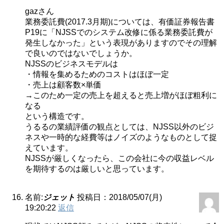
gazさん
業務委託費(2017.3月期)については、有価証券報告書
P19に「NJSSでのシステム改修に係る業務委託費が
発生しなかった」という表現がありますのでその理解
で良いのではないでしょうか。
NJSSのビジネスモデルは
・情報を集めるためのコストはほぼ一定
・売上は顧客数×単価
→このため一定の売上を超えると売上増がほぼ粗利に
なる
という構造です。
うるるの業績評価の観点としては、NJSS以外のビジ
ネスや一時的な経費等はノイズのようなものとして捉
えています。
NJSSが厳しくなったら、この会社に今の収益レベル
を期待するのは厳しいと思っています。
名前:
ジェット
投稿日：2018/05/07(月)
19:20:22
返信