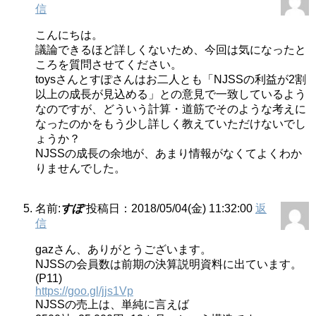
信
こんにちは。
議論できるほど詳しくないため、今回は気になったと
ころを質問させてください。
toysさんとすぽさんはお二人とも「NJSSの利益が2割
以上の成長が見込める」との意見で一致しているよう
なのですが、どういう計算・道筋でそのような考えに
なったのかをもう少し詳しく教えていただけないでし
ょうか？
NJSSの成長の余地が、あまり情報がなくてよくわか
りませんでした。
名前:
すぽ
投稿日：2018/05/04(金) 11:32:00
返
信
gazさん、ありがとうございます。
NJSSの会員数は前期の決算説明資料に出ています。
(P11)
https://goo.gl/jjs1Vp
NJSSの売上は、単純に言えば