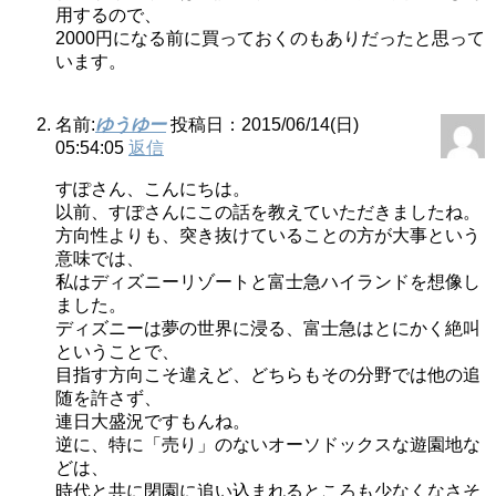
用するので、
2000円になる前に買っておくのもありだったと思って
います。
名前:
ゆうゆー
投稿日：2015/06/14(日)
05:54:05
返信
すぽさん、こんにちは。
以前、すぽさんにこの話を教えていただきましたね。
方向性よりも、突き抜けていることの方が大事という
意味では、
私はディズニーリゾートと富士急ハイランドを想像し
ました。
ディズニーは夢の世界に浸る、富士急はとにかく絶叫
ということで、
目指す方向こそ違えど、どちらもその分野では他の追
随を許さず、
連日大盛況ですもんね。
逆に、特に「売り」のないオーソドックスな遊園地な
どは、
時代と共に閉園に追い込まれるところも少なくなさそ