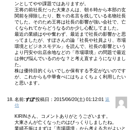
ンとしてやや課題ではありますが。
王将の前社長だった大東さんは、朝６時から本部の玄
関前を掃除したり、数々の名言を残している名物社長
でした。そのため王将は社長の影響が強い会社で、亡
くなられてからどうなるのか少し心配してました。
最近の業績はやや奮わず、最近まで社長の影響かと思
ってましたが、すぽさんの論「社長や社員より、市場
環境とビジネスモデル」を読んで、社長の影響という
より円安や出店余地などの「市場環境」の問題で最近
は伸び悩んでいるのかな？と考え直すようになりまし
た。
株は優待目的くらいでしか保有する予定がないのです
が、これからも中華食べにはちょくちょく利用したい
と思います。
名前:
すぽ
投稿日：2015/06/20(土) 01:12:01
返
信
KIRINさん、コメントありがとうございます。
大東さんが亡くなったのはびっくりしましたね。
業績不振はまずは「市場環境」から考える方がよいと