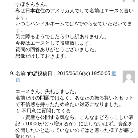
すぽさんさん。
私は日本在住のアメリカ人でして名前はエースと言い
ます。
いつもハンドルネームではAでやらせていただいてま
す。
気に障るようでしたら申し訳ありません。
今後はエースとして投稿致します。
質問の回答ありがとうございました。
想像だけしておきます。
名前:
すぽ
投稿日：2015/06/16(火) 19:50:05
返
信
エースさん、失礼しました。
名前だけの問題ではなく、あなたの振る舞いとセット
で不信感を持ったため冷たい対応になりました。
１.不用意に質問してくる
→資産を公開する気なら、こんなまどろっこしい表
記（10000がどう増えるか）にはしないはず。資産を
公開したいと思っていないのではと慮った様子が感じ
取れない。