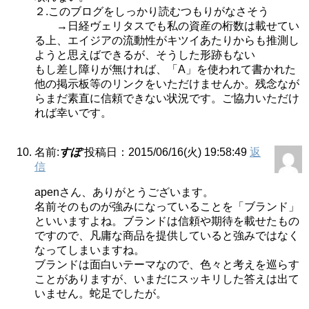
２.このブログをしっかり読むつもりがなさそう
→日経ヴェリタスでも私の資産の桁数は載せてい
る上、エイジアの流動性がキツイあたりからも推測し
ようと思えばできるが、そうした形跡もない
もし差し障りが無ければ、「A」を使われて書かれた
他の掲示板等のリンクをいただけませんか。残念なが
らまだ素直に信頼できない状況です。ご協力いただけ
れば幸いです。
名前:
すぽ
投稿日：2015/06/16(火) 19:58:49
返
信
apenさん、ありがとうございます。
名前そのものが強みになっていることを「ブランド」
といいますよね。ブランドは信頼や期待を載せたもの
ですので、凡庸な商品を提供していると強みではなく
なってしまいますね。
ブランドは面白いテーマなので、色々と考えを巡らす
ことがありますが、いまだにスッキリした答えは出て
いません。蛇足でしたが。