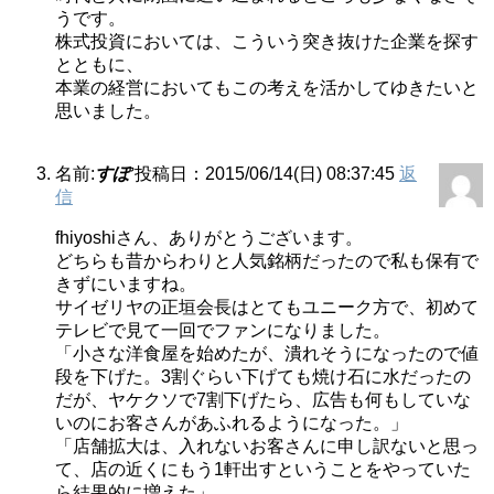
うです。
株式投資においては、こういう突き抜けた企業を探す
とともに、
本業の経営においてもこの考えを活かしてゆきたいと
思いました。
名前:
すぽ
投稿日：2015/06/14(日) 08:37:45
返
信
fhiyoshiさん、ありがとうございます。
どちらも昔からわりと人気銘柄だったので私も保有で
きずにいますね。
サイゼリヤの正垣会長はとてもユニーク方で、初めて
テレビで見て一回でファンになりました。
「小さな洋食屋を始めたが、潰れそうになったので値
段を下げた。3割ぐらい下げても焼け石に水だったの
だが、ヤケクソで7割下げたら、広告も何もしていな
いのにお客さんがあふれるようになった。」
「店舗拡大は、入れないお客さんに申し訳ないと思っ
て、店の近くにもう1軒出すということをやっていた
ら結果的に増えた」