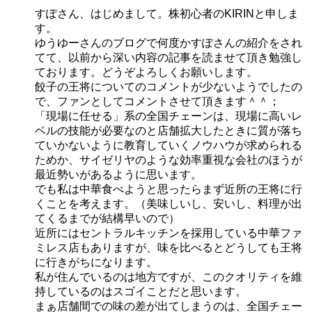
すぽさん、はじめまして。株初心者のKIRINと申しま
す。
ゆうゆーさんのブログで何度かすぽさんの紹介をされ
てて、以前から深い内容の記事を読ませて頂き勉強し
ております。どうぞよろしくお願いします。
餃子の王将についてのコメントが少ないようでしたの
で、ファンとしてコメントさせて頂きます＾＾；
「現場に任せる」系の全国チェーンは、現場に高いレ
ベルの技能が必要なのと店舗拡大したときに質が落ち
ていかないように教育していくノウハウが求められる
ためか、サイゼリヤのような効率重視な会社のほうが
最近勢いがあるように思います。
でも私は中華食べようと思ったらまず近所の王将に行
くことを考えます。（美味しいし、安いし、料理が出
てくるまでが結構早いので）
近所にはセントラルキッチンを採用している中華ファ
ミレス店もありますが、味を比べるとどうしても王将
に行きがちになります。
私が住んでいるのは地方ですが、このクオリティを維
持しているのはスゴイことだと思います。
まぁ店舗間での味の差が出てしまうのは、全国チェー