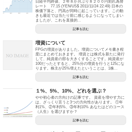
日経平均終値、２年８か月ぶり８２００円割れ為替
レート 77.15 (YEN/US$ 2011/11/24 22:49) 日本の
株価下落と、円高が同時に起こっています。この動
きも最近では当たり前に感じるようになってしまい
ましたが、これを直接的...
記事を読む
増資について
FPGの増資がありました。増資についてメモ書き程
度にまとめておきます。 増資とは株式を新たに発行
して、純資産の部を大きくすることです。純資産が
100だったとすると、25%分の増資を行うと125にな
ります。株主が25%増えたということは、1株...
記事を読む
１%、5%、10%、どれを選ぶ？
やや初心者の方向けの記事です。 資産を増やす力に
は、ざっくり言うと3つの方向性があります。 ①年
利1%、②年利5%、③年利10% あなたはどのコース
（人生）を選びますか？
記事を読む