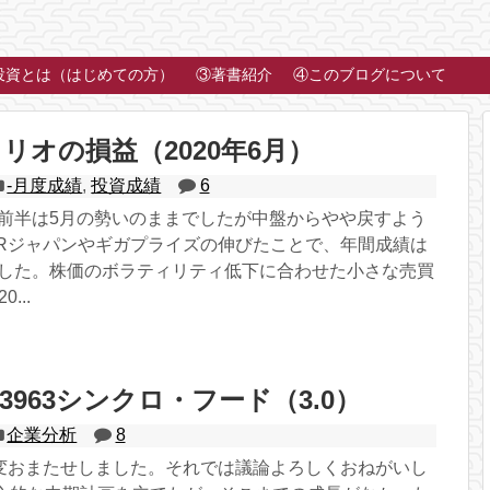
投資とは（はじめての方）
③著書紹介
④このブログについて
リオの損益（2020年6月）
-月度成績
,
投資成績
6
は前半は5月の勢いのままでしたが中盤からやや戻すよう
IRジャパンやギガプライズの伸びたことで、年間成績は
りました。株価のボラティリティ低下に合わせた小さな売買
...
3963シンクロ・フード（3.0）
企業分析
8
変おまたせしました。それでは議論よろしくおねがいし