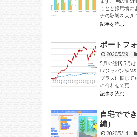
ます。 ■結論 
ことと採用増に
ナの影響を大きく
記事を読む
ポートフォ
2020/5/29
5月の総括 5
IRジャパンや
プラスに転じて+
に合わせて更...
記事を読む
自宅ででき
編）
2020/5/14