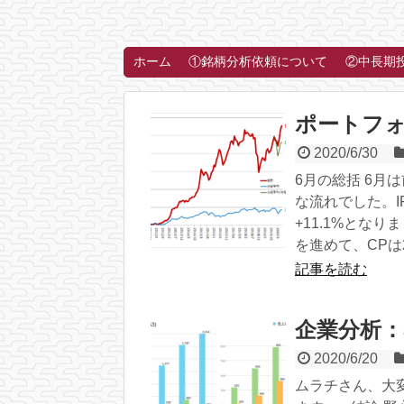
ホーム
①銘柄分析依頼について
②中長期
ポートフォ
2020/6/30
6月の総括 6月
な流れでした。
+11.1%とな
を進めて、CPは20
記事を読む
企業分析：
2020/6/20
ムラチさん、大