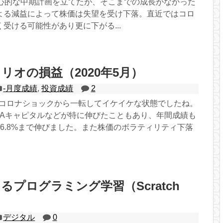
野心的な中期計画を立てたが、そこまでの成長がなかった
よる減益によって株価は失望を受け下落。直近ではコロ
受ける可能性があり更に下がる...
リオの損益（2020年5月）
-月度成績
,
投資成績
2
月はコロナショックから一転してイケイケな状態でしたね。
M&Aキャピタルなどが特に伸びたこともあり、年間成績も
6.8%まで伸びました。また株価のボラティリティ下落
るプログラミング学習（Scratch
デジタル
0