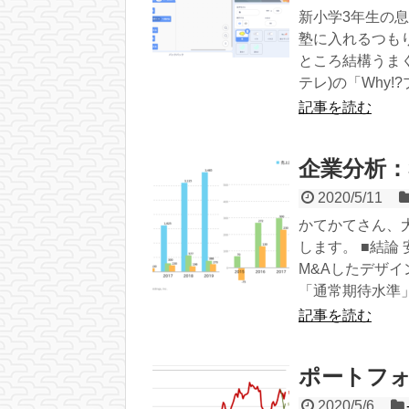
新小学3年生の
塾に入れるつも
ところ結構うまく
テレ)の「Why!?
記事を読む
企業分析：3
2020/5/11
かてかてさん、
します。 ■結論
M&Aしたデザ
「通常期待水準」
記事を読む
ポートフォ
2020/5/6