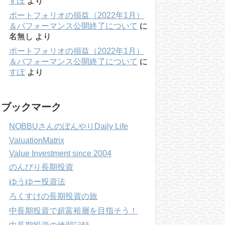
すぽ
より
ポートフォリオの損益（2022年1月）
＆パフォーマンス公開終了について
に
名無し
より
ポートフォリオの損益（2022年1月）
＆パフォーマンス公開終了について
に
すぽ
より
ブックマーク
NOBBUさんのぼんやりDaily Life
ValuationMatrix
Value Investment since 2004
のんびり長期投資
ゆうゆー投資法
ろくすけの長期投資の旅
中長期投資で超富裕層を目指そう！