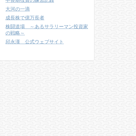
中長期投資の練習記録
大河の一滴
成長株で億万長者
株闘道場 ～あるサラリーマン投資家
の戦略～
邱永漢 公式ウェブサイト