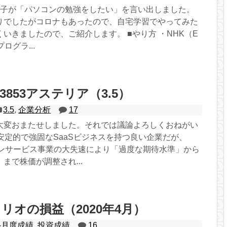
息子が「パソコンの勉強をしたい」を言い出しました。
りでしたがコロナもあったので、自宅学習でやってみた
いきましたので、ご紹介します。 ■やり方 ・NHK（E
プログラ...
853アステリア（3.5）
3.5
,
企業分析
17
大変おまたせしました。それでは議論よろしくおねがい
 安定的で強固なSaaSビジネスを持つ良い企業だが、
インサービス事業の大失速により「過度な期待水準」から
まで株価が調整され...
リオの損益（2020年4月）
-月度成績
,
投資成績
16