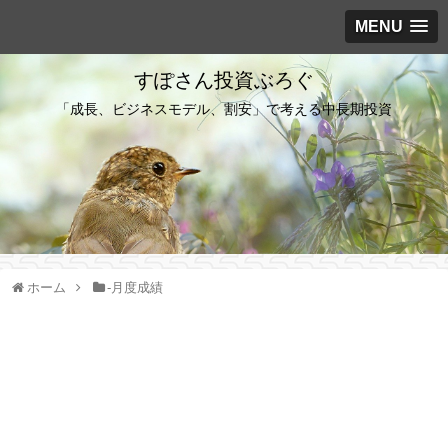
MENU
すぽさん投資ぶろぐ
「成長、ビジネスモデル、割安」で考える中長期投資
ホーム
-月度成績