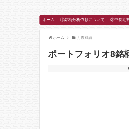
ホーム
①銘柄分析依頼について
②中長期
ホーム
-月度成績
ポートフォリオ8銘柄の