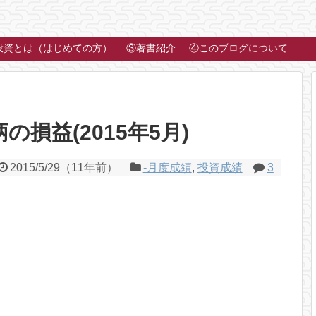
投資とは（はじめての方）
③著書紹介
④このブログについて
損益(2015年5月)
2015/5/29
（
11年前
）
-月度成績
,
投資成績
3