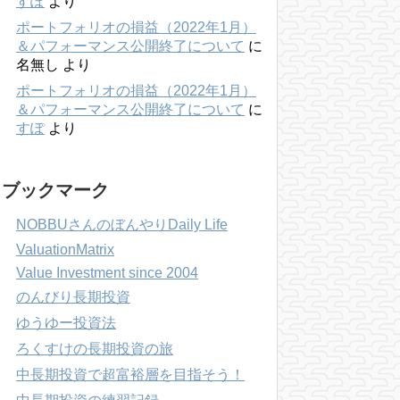
すぽ
より
ポートフォリオの損益（2022年1月）
＆パフォーマンス公開終了について
に
名無し
より
ポートフォリオの損益（2022年1月）
＆パフォーマンス公開終了について
に
すぽ
より
ブックマーク
NOBBUさんのぼんやりDaily Life
ValuationMatrix
Value Investment since 2004
のんびり長期投資
ゆうゆー投資法
ろくすけの長期投資の旅
中長期投資で超富裕層を目指そう！