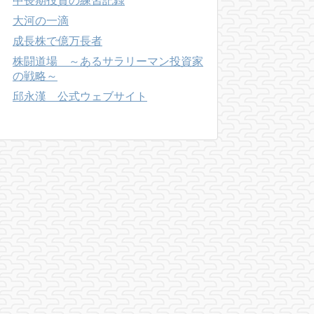
中長期投資の練習記録
大河の一滴
成長株で億万長者
株闘道場 ～あるサラリーマン投資家
の戦略～
邱永漢 公式ウェブサイト