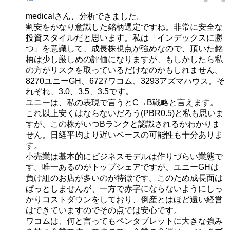
medicalさん、分析できました。
割安をかなり意識した銘柄選定ですね。非常に安全な
投資スタイルだと思います。私は「インデックスに勝
つ」を意識して、成長株視点が強めなので、頂いた銘
柄は少し厳しめの評価になりますが、もしかしたら私
の方がリスクを取っているだけなのかもしれません。
8270ユニーGH、6727ワコム、3293アズマハウス。そ
れぞれ、3.0、3.5、3.5です。
ユニーは、私の表現で言うとC→B戦略と言えます。
これ以上安くはならないだろう(PBR0.5)と私も思いま
すが、この株がいつBランクと認識されるかわかりま
せん。日経平均より遅いペースの可能性も十分ありま
す。
小売業は基本的にビジネスモデルは作りづらい業態で
す。唯一あるのがトップシェアですが、ユニーGHは
負け組のお店が多いのが特徴です。このため成長面は
ぱっとしませんが、一方で赤字にならないようにしっ
かりコストダウンをしており、倒産とはほど遠い経営
はできていますのでその点では安心です。
ワコムは、何と言ってもペンタブレットに大きな強み