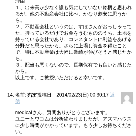
理由
１、出来高が少なく誰も気にしていない銘柄と思われ
るが、他の不動産会社に比べ、かなり割安に思うか
ら。
２、不動産会社というのは、すぽさんがおっしゃって
た、持っているだけでお金をうむもののうち、土地を
持っている会社であり、コンスタントに利益をあげる
分野だと思ったから。さらに上場し資金を得たこと
で、特に不動産業は大幅に業績が伸びそうと感じたか
ら。
３、配当も悪くないので、長期保有でも良いと感じた
から。
以上です。ご教授いただけると幸いです。
名前:
すぽ
投稿日：2014/02/23(日) 00:30:17
返
信
medicalさん、質問ありがとうございます。
ユニーとワコムは分析終わりましたが、アズマハウス
に少し時間がかかっています。もう少しお待ちくださ
い。