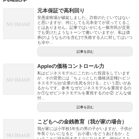
元本保証で高利回り
安愚楽牧場が破綻しました。詐欺のたぐいではない
と思いますが、何にしても元本全てが戻ってくるこ
とはありません。記事ではいかにも一般市民が災害
でも受けたようなトーンで書いていますが、私は債
券(のようなものを含む)で失敗する人に対してはいつ
も冷や...
記事を読む
Appleの価格コントロール力
私はビジネスモデルにこだわった投資をしています
が、その背景には「ちょっとした価格決定権(≒ビジ
ネスモデル)が企業の生死を分ける」という思いがあ
るからです。参考:なぜビジネスモデルを重視するの
か①なぜビジネスモデルを重視するのか② どんな値
付...
記事を読む
こどもへの金銭教育（我が家の場合）
我が家には小学校1年生の男の子がいますが、子供が
年長ぐらいになると「お小遣いをどうあげるか」と
いうことに頭を悩ますようになります。何がベスト