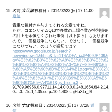
名前:
大旦那
投稿日：2014/02/23(日) 17:11:00
返信
貴重な気付きを与えてくれる文章ですね。
ただ、コエンザイムQ10で多数の上場企業が特別損失
の計上を余儀なくされた事例（以下参照）もあります
ので、「価格競争にならない」ではなく、「価格競争
になりづらい」のほうが適切では？
https://www.google.co.jp/search?
newwindow=1&hl=ja&rlz=1T4ADFA_jaJP409JP409&
q=%E3%82%B3%E3%82%A8%E3%83%B3%E3%82
%B6%E3%82%A4%E3%83%A0+%E7%89%B9%E5
%88%A5%E6%90%8D%E5%A4%B1&oq=%E3%82%
B3%E3%82%A8%E3%83%B3%E3%82%B6%E3%82
%A4%E3%83%A0+%E7%89%B9%E5%88%A5%E6
%90%8D%E5%A4%B1&gs_l=serp.3
…
91789.96956.0.97711.14.14.0.0.0.0.248.1654.8j4j2.14.
0….0…1c.1j4.35.serp..10.4.408.cnjHaXLr_9I
名前:
すぽ
投稿日：2014/02/23(日) 17:37:28
返
信