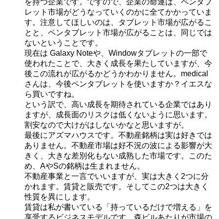
を持つ企業です。ですので、企業の命運は、ペンタブ
レット市場がどうなっていくのかに全てかかっていま
す。注意してほしいのは、タブレット市場が広がるこ
とと、ペンタブレット市場が広がることは、同じでは
ないということです。
現在は Galaxy Noteや、Windowタブレットの一部で
使われたことで、大きく成長を果たしていますが、今
後この流れが広がるかどうかわかりません。medical
さんは、今後ペンタブレットを使いますか？イエスな
ら買いですね。
という訳で、高い成長を期待されている企業ではあり
ますが、成長面のリスクは低くないように思います。
割安なので大けがはしないかなと思いますが。
最後にアズマハウスです。不動産銘柄は実は好きでは
ありません。不動産市場は好不況の波による影響が大
きく、大きな差別化もない成熟した市場です。このた
め、AやSの銘柄は生まれません。
不動産事業と一言でいいますが、実は大きく2つに分
かれます。賃貸と販売です。そしてこの2つは大きく
性質を異にします。
賃貸は私が書いている「持っているだけで増える」を
享受するビジネスモデルです。森ビルあたりが市場の