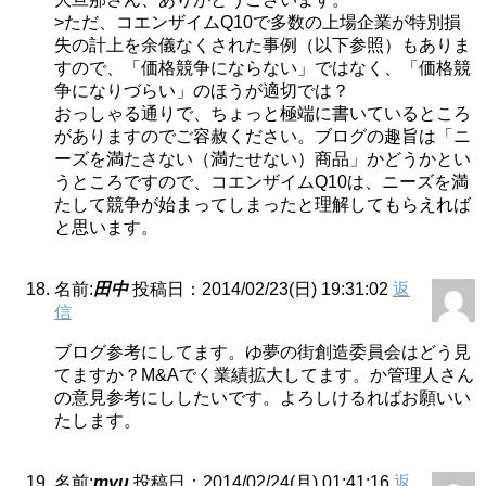
>ただ、コエンザイムQ10で多数の上場企業が特別損
失の計上を余儀なくされた事例（以下参照）もありま
すので、「価格競争にならない」ではなく、「価格競
争になりづらい」のほうが適切では？
おっしゃる通りで、ちょっと極端に書いているところ
がありますのでご容赦ください。ブログの趣旨は「ニ
ーズを満たさない（満たせない）商品」かどうかとい
うところですので、コエンザイムQ10は、ニーズを満
たして競争が始まってしまったと理解してもらえれば
と思います。
名前:
田中
投稿日：2014/02/23(日) 19:31:02
返
信
ブログ参考にしてます。ゆ夢の街創造委員会はどう見
てますか？M&Aでく業績拡大してます。か管理人さん
の意見参考にししたいです。よろしけるればお願いい
たします。
名前:
myu
投稿日：2014/02/24(月) 01:41:16
返