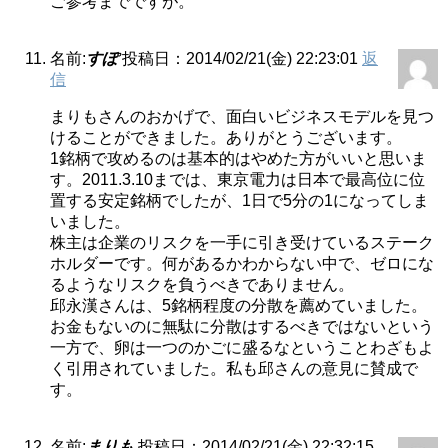
ご参考までですが。
名前:
すぽ
投稿日：2014/02/21(金) 22:23:01
返
信
まりもさんのおかげで、面白いビジネスモデルを見つ
けることができました。ありがとうございます。
1銘柄で攻めるのは基本的はやめた方がいいと思いま
す。2011.3.10までは、東京電力は日本で最高位に位
置する安定銘柄でしたが、1日で5分の1になってしま
いました。
株主は企業のリスクを一手に引き受けているステーク
ホルダーです。何があるかわからない中で、ゼロにな
るようなリスクを負うべきでありません。
邱永漢さんは、5銘柄程度の分散を薦めていました。
お金もないのに無駄に分散はするべきではないという
一方で、卵は一つのかごに盛るなということわざもよ
く引用されていました。私も邱さんの意見に賛成で
す。
名前:
まりも
投稿日：2014/02/21(金) 22:32:15