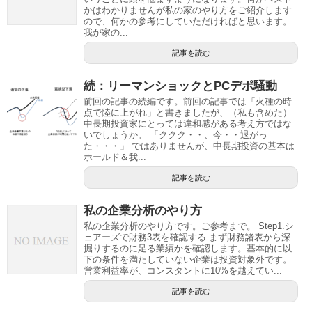
かはわかりませんが私の家のやり方をご紹介します
ので、何かの参考にしていただければと思います。
我が家の...
記事を読む
続：リーマンショックとPCデポ騒動
前回の記事の続編です。前回の記事では「火種の時
点で陸に上がれ」と書きましたが、（私も含めた）
中長期投資家にとっては違和感がある考え方ではな
いでしょうか。 「ククク・・、今・・退がっ
た・・・」 ではありませんが、中長期投資の基本は
ホールド＆我...
記事を読む
私の企業分析のやり方
私の企業分析のやり方です。ご参考まで。 Step1.シ
ェアーズで財務3表を確認する まず財務諸表から深
掘りするのに足る業績かを確認します。基本的に以
下の条件を満たしていない企業は投資対象外です。
営業利益率が、コンスタントに10%を越えてい...
記事を読む