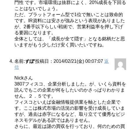
門性 です。市場環境は抜群によく、20%成長を下回る
ことはないでしょう。
ただ、プラットフォーム型で1位で無いことは致命的
です。IR資料には安さが強みという表現がありました
が、2番手以下らしい戦術で、営業利益率を押し下げ
る要因になります。
全体としては、「成長が全て隠す」となる銘柄だと思
いますがもう少しだけ安く買いたいですね。
名前:
すぽ
投稿日：2014/02/21(金) 00:07:07
返
信
Nickさん
3807フィスコ、企業分析しました。が、いくら資料を
読んでもこの企業が何をしたいのかさっぱりわかりま
せん。２．５です。
フィスコといえば金融情報提供業を軸とした企業で
す。ここは株式市場の活況の影響を受け成長していま
すが、過去は赤字になるなど、取り立てて優秀なビジ
ネスモデルがある訳ではありません。
さらに、最近は謎の買収を行っており、何のための買