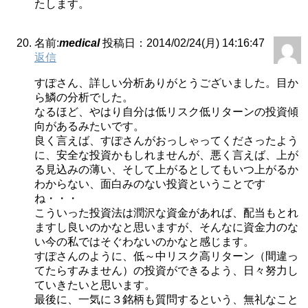
たします。
名前:
medical
投稿日：2014/02/24(月) 14:16:47
返信
すぽさん、詳しい分析ありがとうございました。目か
ら鱗の分析でした。
なるほど、やはり自分は低リスク低リターンの投資傾
向があるみたいです。
良く言えば、すぽさんがおっしゃってくださったよう
に、安全な投資かもしれませんが、悪く言えば、上が
る見込みの薄い、そして上がるとしてもいつ上がるか
わからない、面白みのない投資ということです
ね・・・
こういった投資法は潤沢な資金があれば、配当もとれ
ますし良いのかなと思いますが、そんなに資金力のな
い今の私ではそぐわないのかなと感じます。
すぽさんのように、低～中リスク高リターン（間違っ
てたらすみません）の投資ができるよう、日々努力し
ていきたいと思います。
最後に、一気に３銘柄も質問するという、無礼なこと