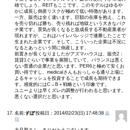
雄でしょう。REITもここです。このモデルはゆるや
かに成長し倒産リスクが極めて低い特徴があります。
一方、販売は全く違います。巨額の在庫を抱え、これ
を売り切れば勝ち、売り残れば地獄という大きなバク
チ業です。景気が良くなると急成長する不動産業者が
現れますが、これはハイレバレッジで連勝したことで
生まれた企業です。そして、こういった企業は不況に
なるとあっという間に倒産します。
前置きが長くなりましたがアズマハウスは、販売2：
賃貸1ぐらいで事業を展開していて、バランスは悪く
ない普通の企業だと思います。PER6と極めて安くお
買い得ですし、medicalさんもおっしゃる通り上場に
よるキャッシュを投資することで成長も期待できま
す。感覚的にはC→B＋戦略という印象です。
ユニーよりは早くズレの調整が行われると思います。
悪くない選択だと思います。
名前:
すぽ
投稿日：2014/02/23(日) 17:48:38
返
信
大旦那さん、ありがとうございます。