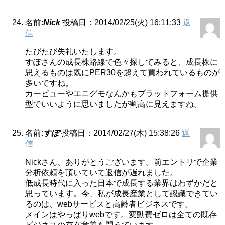
名前:
Nick
投稿日：2014/02/25(火) 16:11:33
返
信
たびたび失礼いたします。
すぽさんの成長株路線で色々探してみると、成長株に
思えるものは既にPER30を超えて買われているものが
多いですね。
カービューやエニグモなんかもプラットフォーム提供
型でいいように思いましたが割高に見えますね。
名前:
すぽ
投稿日：2014/02/27(木) 15:38:26
返
信
Nickさん、ありがとうございます。前エントリで企業
分析依頼を頂いていて返信が遅れました。
低成長時代に入った日本で成長する業界はわずかだと
思っています。今、私が成長産業として認識できてい
るのは、webサービスと高齢者ビジネスです。
メインはやっぱりwebです。変動費ゼロは全ての既存