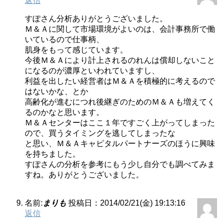
返信
すぽさん分析ありがとうございました。
Ｍ＆Ａに関して市場環境がよいのは、会計事務所で働
いているので仕事柄、
肌身をもって感じています。
今後Ｍ＆Ａにより計上されるのれんは償却しないこと
になるのが濃厚といわれていますし、
利益を出したい経営者はＭ＆Ａを積極的に考えるので
はないかな、とか
高齢化が進むにつれ後継ぎのためのＭ＆Ａも増えてく
るのかなと思います。
Ｍ＆Ａセンターはここ１年ですごく上がってしまった
ので、買うタイミングを逃してしまったな
と思い、Ｍ＆Ａキャピタルパートナーズのほうに興味
を持ちました。
すぽさんの分析を参考にもう少し自分でも調べてみま
すね。ありがとうございました。
名前:
まりも
投稿日：2014/02/21(金) 19:13:16
返信