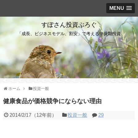
MENU
すぽさん投資ぶろぐ
「成長、ビジネスモデル、割安」で考える中長期投資
ホーム
投資一般
健康食品が価格競争にならない理由
2014/2/17
（
12年前
）
投資一般
29