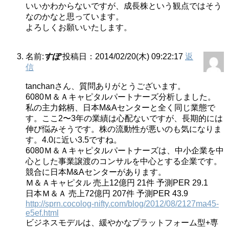
いいかわからないですが、成長株という観点ではそう
なのかなと思っています。
よろしくお願いいたします。
名前:
すぽ
投稿日：2014/02/20(木) 09:22:17
返
信
tanchanさん、質問ありがとうございます。
6080Ｍ＆Ａキャピタルパートナーズ分析しました。
私の主力銘柄、日本M&Aセンターと全く同じ業態で
す。ここ2〜3年の業績は心配ないですが、長期的には
伸び悩みそうです。株の流動性が悪いのも気になりま
す。4.0に近い3.5ですね。
6080Ｍ＆Ａキャピタルパートナーズは、中小企業を中
心とした事業譲渡のコンサルを中心とする企業です。
競合に日本M&Aセンターがあります。
Ｍ＆Ａキャピタル 売上12億円 21件 予測PER 29.1
日本Ｍ＆Ａ 売上72億円 207件 予測PER 43.9
http://sprn.cocolog-nifty.com/blog/2012/08/2127ma45-
e5ef.html
ビジネスモデルは、緩やかなプラットフォーム型+専