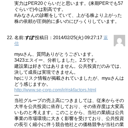
実力はPER20ぐらいだと思います。(来期PERでも57
ぐらいで)今は割高です。
#みなさんの診断をしていて、上がる株より上がった
株の依頼が圧倒的に多いのにびっくりしています。
名前:
すぽ
投稿日：2014/02/25(火) 09:27:17
返
信
myuさん、質問ありがとうございます。
3423エスイー、分析しました。2.5です。
建設業は好きではありません。公共投資だのみでは、
決して成長は実現できません。
hpにリスク情報が掲載されていましたが、myuさんは
どう感じますか。
http://www.se-corp.com/ir/riskfactors.html
—
当社グループの売上高につきましては、従来からその
大半を公共投資に依存しており、その依存度は大変高
いものと考えます。このことから、当社の業績は公共
事業の市場環境に大きく影響を受けており、公共投資
の長引く縮小に伴う競合他社との価格競争が当社の業