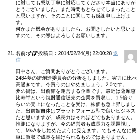
に対しても懇切丁寧に対応してくださり本当にありが
とうございました。また時間もとらせてしまったこと
と思いますが、そのことに関しても感謝申し上げま
す。
何かまた機会がありましたら、お聞きしたいと思いま
すので、その際はよろしくお願いします。
名前:
すぽ
投稿日：2014/02/24(月) 22:00:28
返
信
田中さん、ご質問ありがとうございます。
2484夢の街創造委員会の分析をしました。実力に比べ
高過ぎです。今買うのはやめましょう。2.0です。
夢の街は、出前館を運営する企業です。最近は薩摩恵
比寿堂という焼酎通信販売の企業を買収し、1.5倍ぐ
らいの売上になったことを受け、株価も急上昇しまし
た。出前館自体はプラットフォーム型で良いビジネス
だと思いますが、成長力はそれほどでもありません。
推測になりますが、今の経営者も成長力を課題視し
て、M&Aをし始めたように見えます。でもそんなに簡
単に買収で成長を続けられるものではありません。