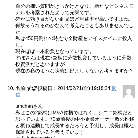
自分の拙い質問がきっかけとなり、新たなビジネスモ
デルを考案されたようで光栄です。
確かに効き目がない商品ほど利益率が高いですよね。
何故そうなるのかなんて考えたこともありませんでし
た。
私は450円割れの時点で全財産をアイスタイルに投入
し、
現在ほぼ一本勝負となっています。
すぽさんは現在7銘柄に分散投資しているように分散
投資派だと思いますが、
現在の私のような状態は好ましくないと考えますか？
名前:
すぽ
投稿日：2014/02/21(金) 19:18:24
返
信
tanchanさん
私はこの2銘柄はM&A銘柄ではなく、シニア銘柄だと
思っています。70歳前後の中小企業オーナー数の推移
と概ね連動して成長するだろうと予測し、成長は概ね
保証されていると考えています。