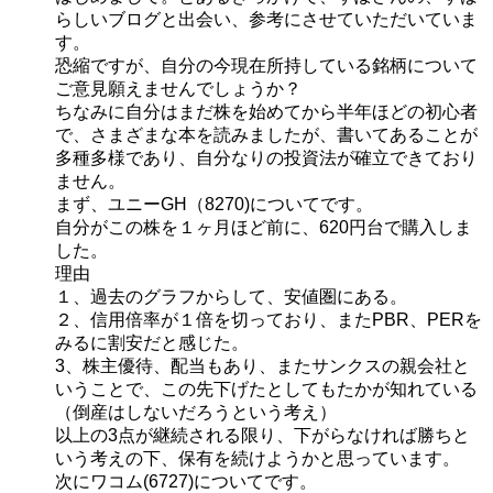
らしいブログと出会い、参考にさせていただいていま
す。
恐縮ですが、自分の今現在所持している銘柄について
ご意見願えませんでしょうか？
ちなみに自分はまだ株を始めてから半年ほどの初心者
で、さまざまな本を読みましたが、書いてあることが
多種多様であり、自分なりの投資法が確立できており
ません。
まず、ユニーGH（8270)についてです。
自分がこの株を１ヶ月ほど前に、620円台で購入しま
した。
理由
１、過去のグラフからして、安値圏にある。
２、信用倍率が１倍を切っており、またPBR、PERを
みるに割安だと感じた。
3、株主優待、配当もあり、またサンクスの親会社と
いうことで、この先下げたとしてもたかが知れている
（倒産はしないだろうという考え）
以上の3点が継続される限り、下がらなければ勝ちと
いう考えの下、保有を続けようかと思っています。
次にワコム(6727)についてです。