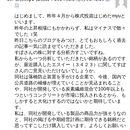
信
はじめまして。昨年４月から株式投資はじめたmyuと
いいます。
昨年の上昇相場にもかかわらず、私はマイナスで散々
でした（笑
昨日こちらのブログをみつけ、とてもおもしろく過去
の記事一気に読ませていただきました。
すぽさんの株に対する分析力すごいですね。
私からも一つ分析していただきたい銘柄があるのです
が、最近購入したエスイー（３４２３）に関してすぽ
さんのご意見いただけないでしょうか。
同社は落橋防止装置を手がける企業で、今後、国内で
公共道路の補修が増えていくことが見込まれること
や、同社が開発している炭素繊維混合で100年以上も
つというコンクリートが市場に投入されるとから、も
しかすると大化けするのではないかと期待していま
す。
私は、同社が開発している製品の商品力が強そうなの
と、同社の掲げる中期経営計画に期待できる銘柄だと
思ってすこしだけ購入しています。よろしくお願いい