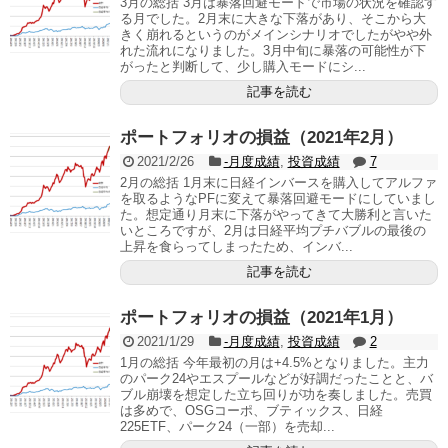
3月の総括 3月は暴落回避モードで市場の状況を確認す
る月でした。2月末に大きな下落があり、そこから大
きく崩れるというのがメインシナリオでしたがやや外
れた流れになりました。3月中旬に暴落の可能性が下
がったと判断して、少し購入モードにシ...
記事を読む
ポートフォリオの損益（2021年2月）
2021/2/26
-月度成績
,
投資成績
7
2月の総括 1月末に日経インバースを購入してアルファ
を取るようなPFに変えて暴落回避モードにしていまし
た。想定通り月末に下落がやってきて大勝利と言いた
いところですが、2月は日経平均プチバブルの最後の
上昇を食らってしまったため、インバ...
記事を読む
ポートフォリオの損益（2021年1月）
2021/1/29
-月度成績
,
投資成績
2
1月の総括 今年最初の月は+4.5%となりました。主力
のパーク24やエスプールなどが好調だったことと、バ
ブル崩壊を想定した立ち回りが功を奏しました。売買
は多めで、OSGコーポ、ブティックス、日経
225ETF、パーク24（一部）を売却...