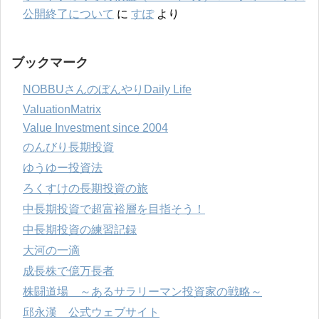
公開終了について
に
すぽ
より
ブックマーク
NOBBUさんのぼんやりDaily Life
ValuationMatrix
Value Investment since 2004
のんびり長期投資
ゆうゆー投資法
ろくすけの長期投資の旅
中長期投資で超富裕層を目指そう！
中長期投資の練習記録
大河の一滴
成長株で億万長者
株闘道場 ～あるサラリーマン投資家の戦略～
邱永漢 公式ウェブサイト