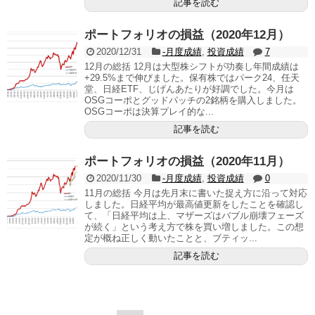
記事を読む
ポートフォリオの損益（2020年12月）
2020/12/31
-月度成績
,
投資成績
7
12月の総括 12月は大型株シフトが功奏し年間成績は
+29.5%まで伸びました。保有株ではパーク24、任天
堂、日経ETF、じげんあたりが好調でした。今月は
OSGコーポとグッドパッチの2銘柄を購入しました。
OSGコーポは決算プレイ的な...
記事を読む
ポートフォリオの損益（2020年11月）
2020/11/30
-月度成績
,
投資成績
0
11月の総括 今月は先月末に書いた捉え方に沿って対応
しました。日経平均が最高値更新をしたことを確認し
て、「日経平均は上、マザーズはバブル崩壊フェーズ
が続く」という考え方で株を買い増しました。この想
定が概ね正しく動いたことと、ブティッ...
記事を読む