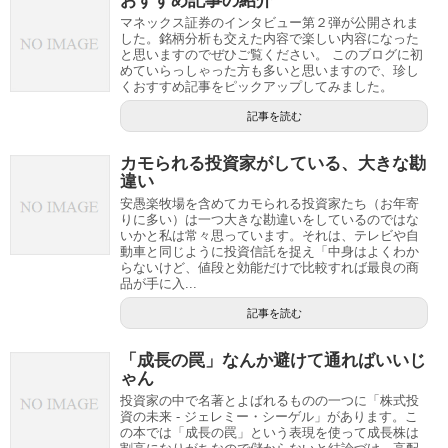
おすすめ記事の紹介
マネックス証券のインタビュー第２弾が公開されま
した。銘柄分析も交えた内容で楽しい内容になった
と思いますのでぜひご覧ください。 このブログに初
めていらっしゃった方も多いと思いますので、珍し
くおすすめ記事をピックアップしてみました。
記事を読む
カモられる投資家がしている、大きな勘
違い
安愚楽牧場を含めてカモられる投資家たち（お年寄
りに多い）は一つ大きな勘違いをしているのではな
いかと私は常々思っています。それは、テレビや自
動車と同じように投資信託を捉え「中身はよくわか
らないけど、値段と効能だけで比較すれば最良の商
品が手に入...
記事を読む
「成長の罠」なんか避けて通ればいいじ
ゃん
投資家の中で名著とよばれるものの一つに「株式投
資の未来 - ジェレミー・シーゲル」があります。こ
の本では「成長の罠」という表現を使って成長株は