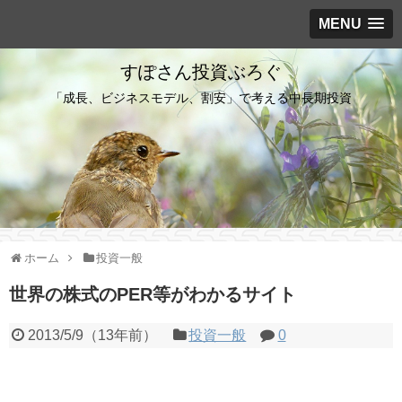
MENU
すぽさん投資ぶろぐ
「成長、ビジネスモデル、割安」で考える中長期投資
ホーム
投資一般
世界の株式のPER等がわかるサイト
2013/5/9
（
13年前
）
投資一般
0